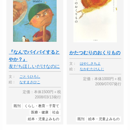
『なんでバイバイすると
かたつむりのおくりもの
やか？』
文：
はやしさちよ
友だちほしいだけなのに
絵：
なかむたけんじ
文：
ごとうひろし
定価：本体1000円＋税
絵：
なすまさひこ
2009/07/07発行
定価：本体1500円＋税
2008/03/13発行
既刊
くらし・教育・子育て
医療・健康
社会
絵本・児童よみもの
既刊
絵本・児童よみもの