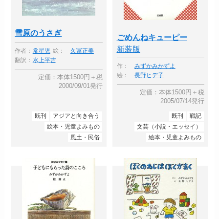
雪原のうさぎ
ごめんねキューピー
新装版
作者：
常星児
絵：
久冨正美
翻訳：
水上平吉
作：
みずかみかずよ
絵：
長野ヒデ子
定価：本体1500円＋税
2000/09/01発行
定価：本体1500円＋税
2005/07/14発行
既刊
アジアと向き合う
既刊
戦記
絵本・児童よみもの
文芸（小説・エッセイ）
風土・民俗
絵本・児童よみもの