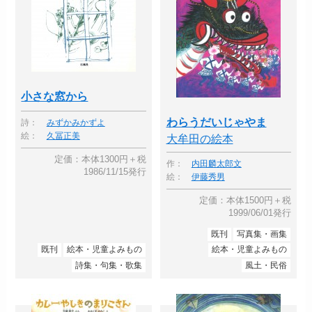
小さな窓から
わらうだいじゃやま
詩：
みずかみかずよ
絵：
久冨正美
大牟田の絵本
定価：本体1300円＋税
作：
内田麟太郎文
1986/11/15発行
絵：
伊藤秀男
定価：本体1500円＋税
1999/06/01発行
既刊
写真集・画集
既刊
絵本・児童よみもの
絵本・児童よみもの
詩集・句集・歌集
風土・民俗