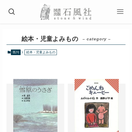
絵本・児童よみもの
– category –
既刊
絵本・児童よみもの