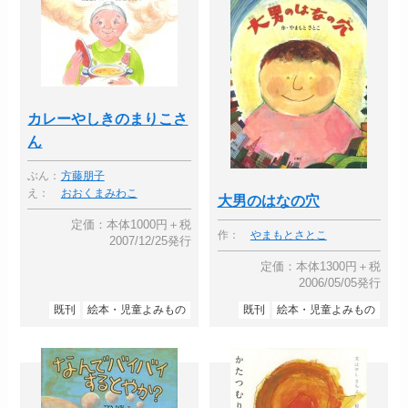
カレーやしきのまりこさ
ん
ぶん：
方藤朋子
え：
おおくまみわこ
大男のはなの穴
定価：本体1000円＋税
作：
やまもとさとこ
2007/12/25発行
定価：本体1300円＋税
2006/05/05発行
既刊
絵本・児童よみもの
既刊
絵本・児童よみもの