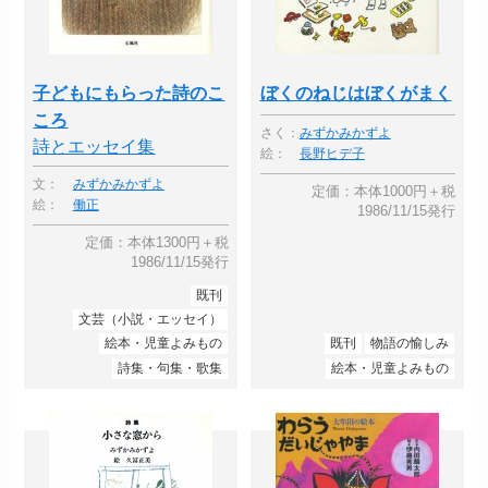
子どもにもらった詩のこ
ぼくのねじはぼくがまく
ころ
さく：
みずかみかずよ
詩とエッセイ集
絵：
長野ヒデ子
文：
みずかみかずよ
定価：本体1000円＋税
絵：
働正
1986/11/15発行
定価：本体1300円＋税
1986/11/15発行
既刊
文芸（小説・エッセイ）
絵本・児童よみもの
既刊
物語の愉しみ
詩集・句集・歌集
絵本・児童よみもの