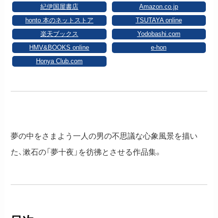
紀伊国屋書店
Amazon.co.jp
honto 本のネットストア
TSUTAYA online
楽天ブックス
Yodobashi.com
HMV&BOOKS online
e-hon
Honya Club.com
夢の中をさまよう一人の男の不思議な心象風景を描い
た、漱石の「夢十夜」を彷彿とさせる作品集。