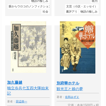
物語の愉しみ
既刊
眼からウロコのノンフィクション
文芸（小説・エッセイ）
社会
書評アリ
物語の愉しみ
加久藤越
別府華ホテル
独立歩兵七五四大隊始末
観光王と娘の夢
記
著者：
佐和みずえ
著者：
田辺恭一
定価：本体1500円＋税