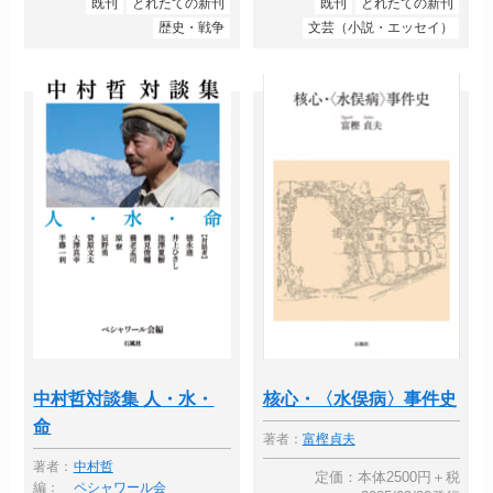
既刊
とれたての新刊
既刊
とれたての新刊
歴史・戦争
文芸（小説・エッセイ）
中村哲対談集 人・水・
核心・〈水俣病〉事件史
命
著者：
富樫貞夫
著者：
中村哲
定価：本体2500円＋税
編：
ペシャワール会