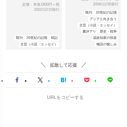
2006/11/30発行
定価：本体1800円＋税
2001/12/10発行
既刊
20世紀の記憶
アジアと向き合う
文芸（小説・エッセイ）
書評アリ
歴史・戦争
既刊
20世紀の記憶
戦記
温故知新の快楽
文芸（小説・エッセイ）
物語の愉しみ
拡散して応援
URLをコピーする