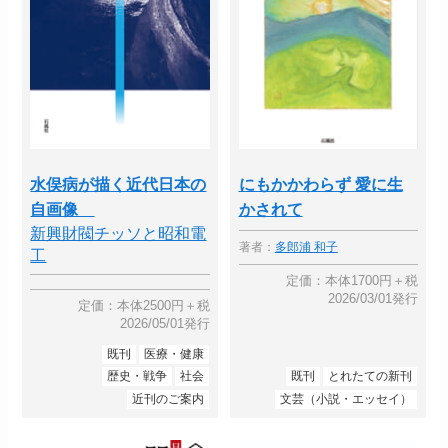
水俣病が描く近代日本の
にもかかわらず 愛に生
自画像
かされて
新興財閥チッソと昭和電
著者：
多郎浦 和子
工
定価：本体1700円＋税
2026/03/01発行
定価：本体2500円＋税
2026/05/01発行
既刊
医療・健康
歴史・戦争
社会
既刊
とれたての新刊
近刊のご案内
文芸（小説・エッセイ）