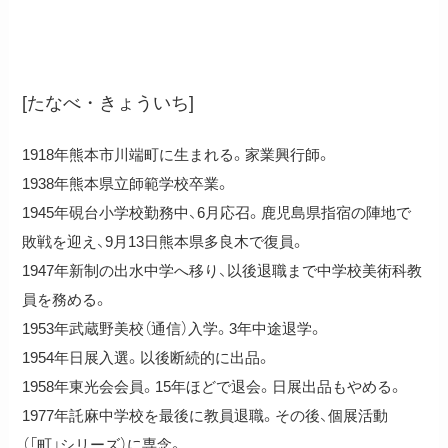
田辺恭一
[たなべ・きょういち]
1918年熊本市川端町に生まれる。家業興行師。
1938年熊本県立師範学校卒業。
1945年硯台小学校勤務中、6月応召。鹿児島県指宿の陣地で
敗戦を迎え、9月13日熊本県多良木で復員。
1947年新制の出水中学へ移り、以後退職まで中学校美術科教
員を務める。
1953年武蔵野美校（通信）入学。3年中途退学。
1954年日展入選。以後断続的に出品。
1958年東光会会員。15年ほどで退会。日展出品もやめる。
1977年託麻中学校を最後に教員退職。その後、個展活動
（「町」シリーズ）に専念。