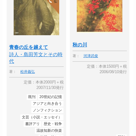
秋の川
青春の丘を越えて
詩人・島田芳文とその時
著：
河津武俊
代
定価：本体1500円＋税
2006/08/10発行
著：
松井義弘
定価：本体2000円＋税
2007/11/30発行
既刊
20世紀の記憶
アジアと向き合う
ノンフィクション
文芸（小説・エッセイ）
書評アリ
歴史・戦争
温故知新の快楽