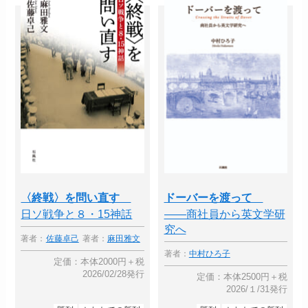
〈終戦〉を問い直す
ドーバーを渡って
日ソ戦争と８・15神話
――商社員から英文学研
究へ
著者：
佐藤卓己
著者：
麻田雅文
著者：
中村ひろ子
定価：本体2000円＋税
2026/02/28発行
定価：本体2500円＋税
2026/１/31発行