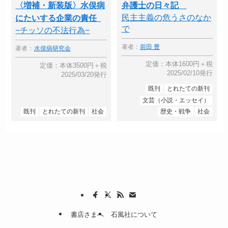
〈増補・新装版〉水俣病
弁護士の日々記
民主主義の危うさのなか
にたいする企業の責任
で
−チッソの不法行為−
著者：
前田 豊
著者：
水俣病研究会
定価：本体1600円＋税
定価：本体3500円＋税
2025/02/10発行
2025/03/20発行
既刊
とれたての新刊
文芸（小説・エッセイ）
既刊
とれたての新刊
社会
歴史・戦争
社会
書店さまへ
石風社について