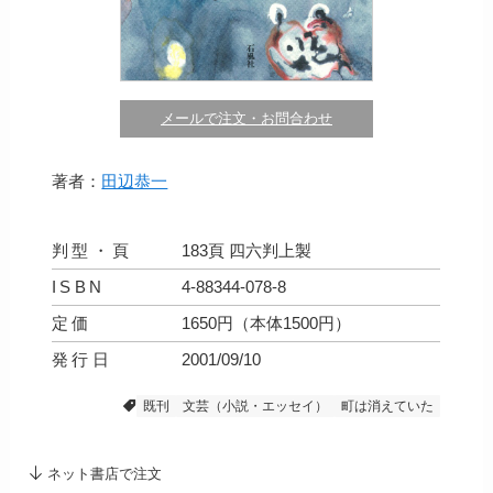
メールで注文・お問合わせ
著者：
田辺恭一
判型・頁
183頁 四六判上製
ISBN
4-88344-078-8
定価
1650円（本体1500円）
発行日
2001/09/10
既刊
文芸（小説・エッセイ）
町は消えていた
ネット書店で注文