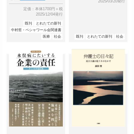
2025/03/20発行
定価：本体1700円＋税
2025/12/04発行
既刊
とれたての新刊
中村哲・ペシャワール会関連書
医療
社会
既刊
とれたての新刊
社会