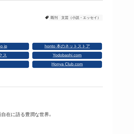
既刊
文芸（小説・エッセイ）
o.jp
honto 本のネットストア
クス
Yodobashi.com
Honya Club.com
晰自在に語る豊潤な世界。