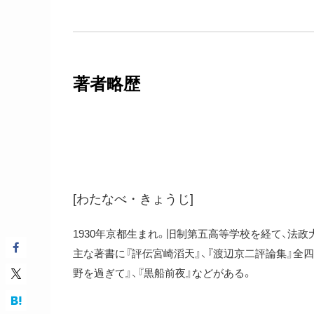
著者略歴
渡辺京二
[わたなべ・きょうじ]
1930年京都生まれ。旧制第五高等学校を経て、法
主な著書に『評伝宮崎滔天』、『渡辺京二評論集』全四巻
野を過ぎて』、『黒船前夜』などがある。