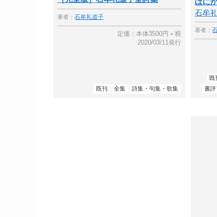
はに
石牟
著者：
石牟礼道子
著者：
定価：本体3500円＋税
2020/03/11発行
既
既刊
全集
詩集・句集・歌集
書評