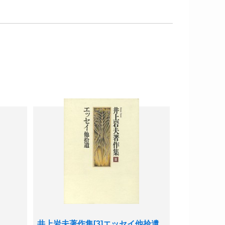
井上岩夫著作集[3]エッセイ他拾遺