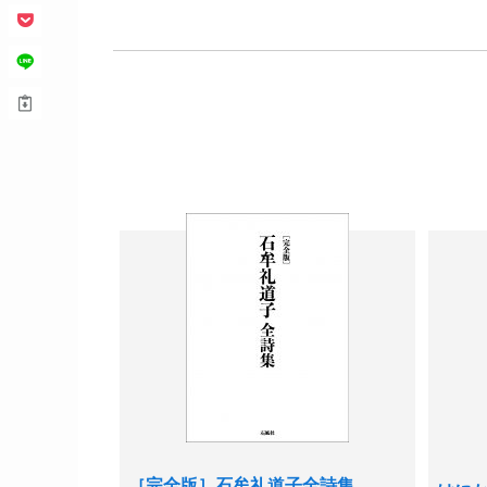
［完全版］石牟礼道子全詩集