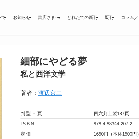
いて
お知らせ
書店さまへ
とれたての新刊
既刊
コラム／
細部にやどる夢
私と西洋文学
著者：
渡辺京二
判型・頁
四六判上製187頁
ISBN
978-4-88344-207-2
定価
1650円（本体1500円