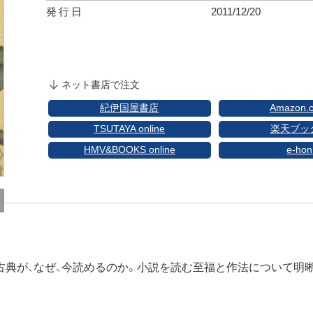
発行日
2011/12/20
ネット書店で注文
紀伊国屋書店
Amazon.c
TSUTAYA online
楽天ブッ
HMV&BOOKS online
e-hon
典が、なぜ、今読めるのか。小説を読む至福と作法について明