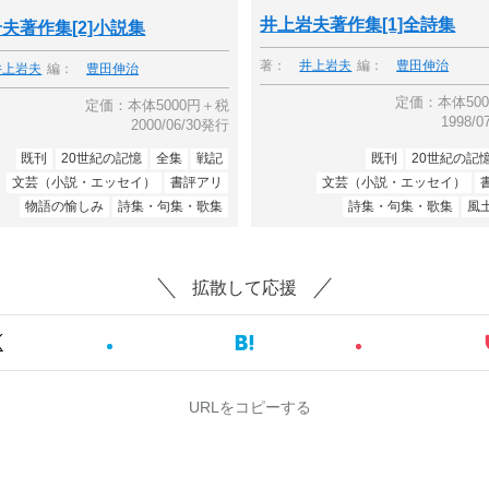
井上岩夫著作集[1]全詩集
夫著作集[2]小説集
著：
井上岩夫
編：
豊田伸治
井上岩夫
編：
豊田伸治
定価：本体50
定価：本体5000円＋税
1998/
2000/06/30発行
既刊
20世紀の記憶
全集
戦記
既刊
20世紀の記
文芸（小説・エッセイ）
書評アリ
文芸（小説・エッセイ）
物語の愉しみ
詩集・句集・歌集
詩集・句集・歌集
風
拡散して応援
URLをコピーする