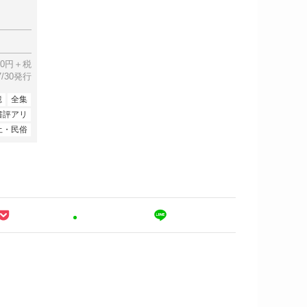
00円＋税
07/30発行
憶
全集
書評アリ
土・民俗