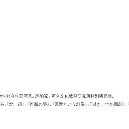
政大学社会学部卒業。評論家。河合文化教育研究所特別研究員。
、『北一輝』、『維新の夢』、『民衆という幻像』、『逝きし世の面影』、