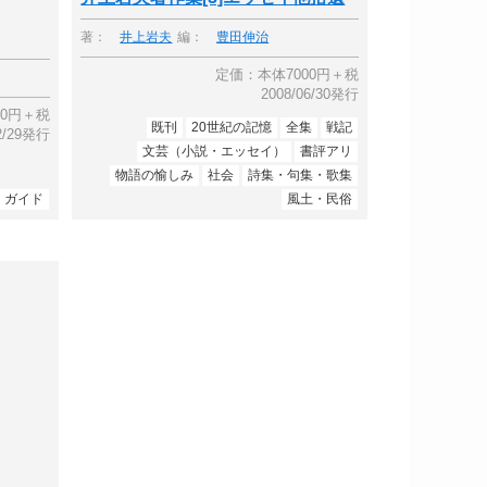
著：
井上岩夫
編：
豊田伸治
定価：本体7000円＋税
2008/06/30発行
00円＋税
既刊
20世紀の記憶
全集
戦記
12/29発行
文芸（小説・エッセイ）
書評アリ
物語の愉しみ
社会
詩集・句集・歌集
・ガイド
風土・民俗