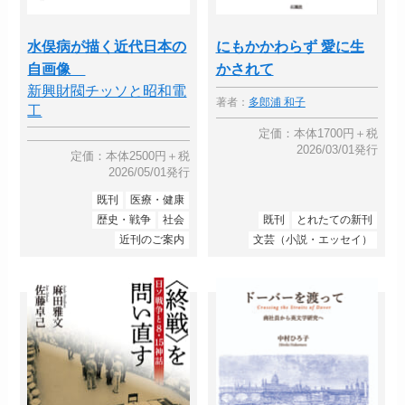
水俣病が描く近代日本の
にもかかわらず 愛に生
自画像
かされて
新興財閥チッソと昭和電
著者：
多郎浦 和子
工
定価：本体1700円＋税
2026/03/01発行
定価：本体2500円＋税
2026/05/01発行
既刊
医療・健康
歴史・戦争
社会
既刊
とれたての新刊
近刊のご案内
文芸（小説・エッセイ）