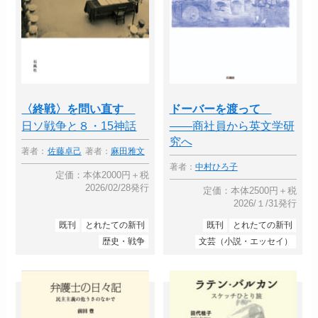
〈終戦〉を問い直す
ドーバーを渡って
日ソ戦争と８・15神話
――商社員から英文学研
究へ
著者：
佐藤卓己
著者：
麻田雅文
著者：
中村ひろ子
定価：本体2000円＋税
2026/02/28発行
定価：本体2500円＋税
2026/１/31発行
既刊
とれたての新刊
既刊
とれたての新刊
歴史・戦争
文芸（小説・エッセイ）