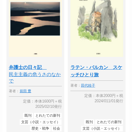
弁護士の日々記
ラテン・バルカン スケ
民主主義の危うさのなか
ッチひとり旅
で
著者：
田代桂子
著者：
前田 豊
定価：本体2000円＋税
2024/011/01発行
定価：本体1600円＋税
2025/02/10発行
既刊
とれたての新刊
文芸（小説・エッセイ）
既刊
とれたての新刊
歴史・戦争
社会
文芸（小説・エッセイ）