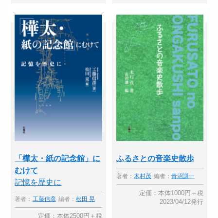
「樺太・紙の記念館」に
ふるさとの音楽史散歩
むけて
著者：
木村茂
編者：
青沼謙一
記憶を歴史に
定価：本体1000円＋税
著者：
工藤信彦
編者：
松田 晃
2023/04/12発行
定価：本体2500円＋税