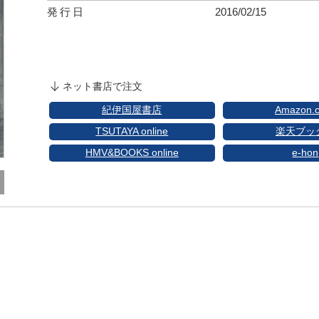
発行日
2016/02/15
ネット書店で注文
紀伊国屋書店
Amazon.c
TSUTAYA online
楽天ブッ
HMV&BOOKS online
e-hon