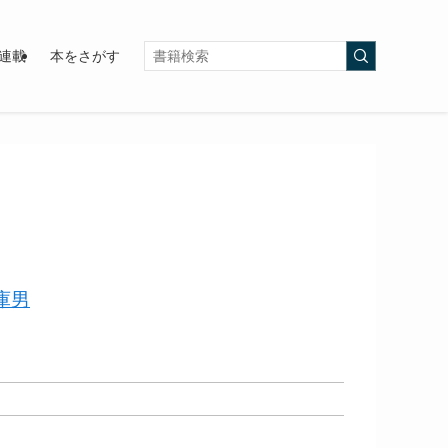
連載
本をさがす
庫男
）