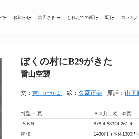
いて
お知らせ
書店さまへ
とれたての新刊
既刊
コラム／
ぼくの村にB29がきた
雷山空襲
文：
吉山たかよ
絵：
久冨正美
原話：
山下
判型・頁
Ａ４判上製 32頁
ISBN
978-4-88344-261-4
定価
1430円（本体1300円