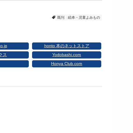
既刊
絵本・児童よみもの
o.jp
honto 本のネットストア
クス
Yodobashi.com
Honya Club.com