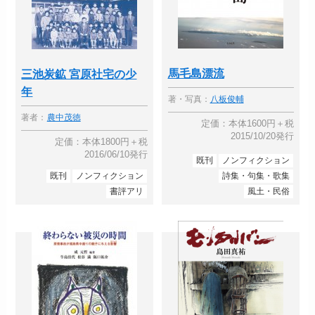
馬毛島漂流
三池炭鉱 宮原社宅の少
年
著・写真：
八板俊輔
著者：
農中茂徳
定価：本体1600円＋税
2015/10/20発行
定価：本体1800円＋税
2016/06/10発行
既刊
ノンフィクション
既刊
ノンフィクション
詩集・句集・歌集
書評アリ
風土・民俗