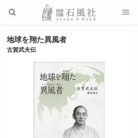
地球を翔た異風者
古賀武夫伝