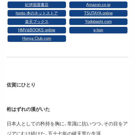
紀伊国屋書店
Amazon.co.jp
honto 本のネットストア
TSUTAYA online
楽天ブックス
Yodobashi.com
HMV&BOOKS online
e-hon
Honya Club.com
佐賀にひとり
桁はずれの漢がいた
日本人としての矜持を胸に、常識に抗いつつ、その目をア
ジアにむけ続けた、五十七年の破天荒な生涯