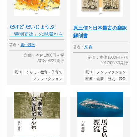
だけど だいじょうぶ
原三信と日本最古の翻訳
「特別支援」の現場から
解剖書
著者：
農中茂徳
著者：
原 寛
定価：本体1800円＋税
定価：本体1000円＋税
2018/06/21発行
2017/09/30発行
既刊
くらし・教育・子育て
既刊
ノンフィクション
ノンフィクション
医療・健康
歴史・戦争