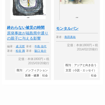
終わらない被災の時間
モンタルバン
原発事故が福島県中通り
著者：
島田真祐
の親子に与える影響
定価：本体1800円＋税
編著：
成 元哲
著者：
牛島 佳代
2014/02/20発行
著者：
松谷 満
著者：
阪口 祐介
定価：本体1800円＋税
2015/03/20発行
既刊
アジアと向き合う
既刊
ノンフィクション
文芸（小説・エッセイ）
医療・健康
社会
社会