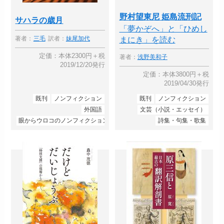
野村望東尼 姫島流刑記
サハラの歳月
「夢かぞへ」と「ひめし
まにき」を読む
著者：
三毛
訳者：
妹尾加代
定価：本体2300円＋税
著者：
浅野美和子
2019/12/20発行
定価：本体3800円＋税
2019/04/30発行
既刊
ノンフィクション
既刊
ノンフィクション
外国語
文芸（小説・エッセイ）
眼からウロコのノンフィクション
詩集・句集・歌集