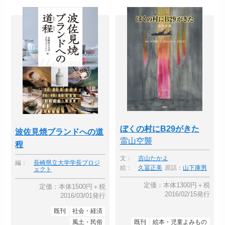
ぼくの村にB29がきた
波佐見焼ブランドへの道
雷山空襲
程
文：
吉山たかよ
編：
長崎県立大学学長プロジ
絵：
久冨正美
原話：
山下庫男
ェクト
定価：本体1300円＋税
定価：本体1500円＋税
2016/02/15発行
2016/03/01発行
既刊
社会・経済
風土・民俗
既刊
絵本・児童よみもの