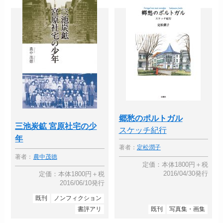
郷愁のポルトガル
三池炭鉱 宮原社宅の少
スケッチ紀行
年
著者：
定松潤子
著者：
農中茂徳
定価：本体1800円＋税
2016/04/30発行
定価：本体1800円＋税
2016/06/10発行
既刊
ノンフィクション
書評アリ
既刊
写真集・画集