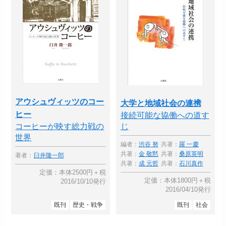
アウシュヴィッツのコー
大学と地域社会の連携
ヒー
接続可能な協働への道す
コーヒーが映す総力戦の
じ
世界
編者：
渋谷 努
共著：
羅 一慶
共著：
金 敬黙
共著：
桑原英明
著者：
臼井隆一郎
共著：
成 元哲
共著：
石川真作
定価：本体2500円＋税
定価：本体1800円＋税
2016/10/10発行
2016/04/10発行
既刊
歴史・戦争
既刊
社会