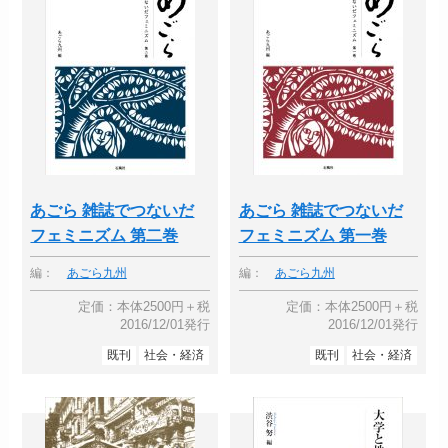
あごら 雑誌でつないだ
あごら 雑誌でつないだ
フェミニズム 第二巻
フェミニズム 第一巻
編：
あごら九州
編：
あごら九州
定価：本体2500円＋税
定価：本体2500円＋税
2016/12/01発行
2016/12/01発行
既刊
社会・経済
既刊
社会・経済