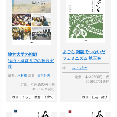
あごら 雑誌でつないだ
地方大学の挑戦
フェミニズム 第三巻
経済・経営系での教育実
践
編：
あごら九州
編者：
木村務
編者：
古河幹夫
定価：本体2500円＋税
2016/12/01発行
定価：本体1500円＋税
2017/02/15発行
既刊
くらし・教育・子育て
既刊
社会・経済