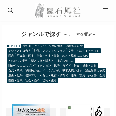
ジャンルで探す
– テーマを選ぶ –
既刊
中村哲・ペシャワール会関連書
20世紀の記憶
アジアと向き合う
戦記
ノンフィクション
文芸（小説・エッセイ）
医療
写真集・画集
詩集・句集・歌集
絵本・児童よみもの
とれたての新刊
壁と左官と職人と
物語の愉しみ
眼からウロコのノンフィクション
紀行・ガイド
社会
風土・民俗
自然・農業
移動民の血、イスラムの風・甲斐大策の世界
温故知新の快楽
歴史・戦争
書評アリ
くらし・教育・子育て
趣味・実用
外国語
全集
医療・健康
社会・経済
芸術・生活