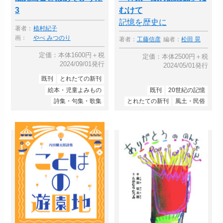
3
むけて
記憶を歴史に
著者：
植村紀子
画：
やべ みつのり
著者：
工藤信彦
編者：
松田 晃
定価：本体1600円＋税
定価：本体2500円＋税
2024/09/01発行
2024/05/01発行
既刊
とれたての新刊
絵本・児童よみもの
既刊
20世紀の記憶
詩集・句集・歌集
とれたての新刊
風土・民俗