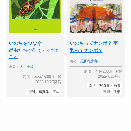
いのちをつなぐ
いのちってナンボ？ 平
昆虫たちが教えてくれた
和ってナンボ？
こと
著者：
黒田征太郎
著者：
大川千瑞
定価：本体2000円＋税
2022/4/25発行
定価：本体1500円＋税
2022/12/25発行
既刊
写真集・画集
既刊
写真集・画集
芸術・生活