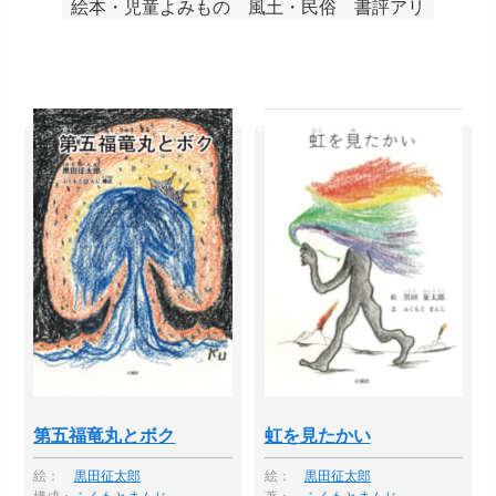
絵本・児童よみもの
風土・民俗
書評アリ
第五福竜丸とボク
虹を見たかい
絵：
黒田征太郎
絵：
黒田征太郎