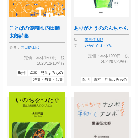
ことばの遊園地 内田麟
ありがとうののんちゃん
太郎詩集
絵：
黒田征太郎
文：
たかむら むつみ
著者：
内田麟太郎
定価：本体1200円＋税
定価：本体1500円＋税
2023/07/20発行
2023/11/10発行
既刊
絵本・児童よみもの
詩集・句集・歌集
既刊
絵本・児童よみもの