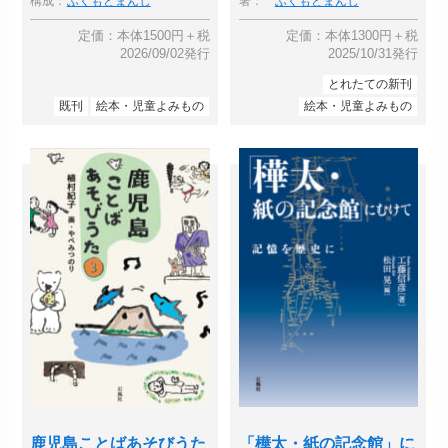
構成：
ふくもとまんじ
著：
ふくもとまんじ
定価：本体1500円＋税
定価：本体1300円＋税
2026/09/02発行
2025/10/31発行
とれたての新刊
既刊
絵本・児童よみもの
絵本・児童よみもの
鹿児島ことばあそびうた
「樺太・紙の記念館」に