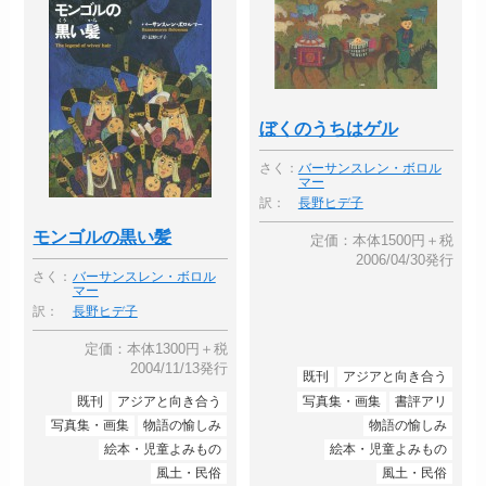
ぼくのうちはゲル
さく：
バーサンスレン・ボロル
マー
訳：
長野ヒデ子
モンゴルの黒い髪
定価：本体1500円＋税
2006/04/30発行
さく：
バーサンスレン・ボロル
マー
訳：
長野ヒデ子
定価：本体1300円＋税
2004/11/13発行
既刊
アジアと向き合う
既刊
アジアと向き合う
写真集・画集
書評アリ
写真集・画集
物語の愉しみ
物語の愉しみ
絵本・児童よみもの
絵本・児童よみもの
風土・民俗
風土・民俗