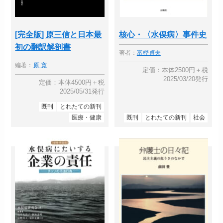
[完全版] 原三信と日本最
核心・〈水俣病〉事件史
初の翻訳解剖書
著者：
富樫貞夫
編著：
原 寛
定価：本体2500円＋税
2025/03/20発行
定価：本体4500円＋税
2025/05/31発行
既刊
とれたての新刊
医療・健康
既刊
とれたての新刊
社会