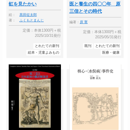
虹を見たかい
医と養生の四〇〇年 原
三信とその時代
絵：
黒田征太郎
著：
ふくもとまんじ
編著：
原 寛
定価：本体1300円＋税
定価：本体1300円＋税
2025/10/31発行
2025/05/31発行
とれたての新刊
既刊
とれたての新刊
絵本・児童よみもの
医療・健康