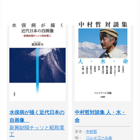
水俣病が描く近代日本の
中村哲対談集 人・水・
自画像
命
新興財閥チッソと昭和電
著者：
中村哲
工
編：
ペシャワール会