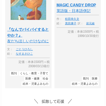
MAGIC CANDY DROP
英語版・日本語併記
作：
松田幸久文
絵：
黒田康子
訳：
岩元綾
『なんでバイバイすると
定価：本体1500円＋税
やか？』
1999/10/30発行
友だちほしいだけなのに
文：
ごとうひろし
絵：
なすまさひこ
定価：本体1500円＋税
2008/03/13発行
既刊
くらし・教育・子育て
医療・健康
社会
既刊
医療
絵本・児童よみもの
絵本・児童よみもの
拡散して応援