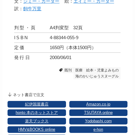
文：
ジミー・カーター
絵：
エイミー・カーター
訳：
飼牛万里
判型・頁
A4判変型 32頁
ISBN
4-88344-055-9
定価
1650円（本体1500円）
発行日
2000/06/01
既刊
医療
絵本・児童よみもの
海のかいじゅうスヌーグル
ネット書店で注文
紀伊国屋書店
Amazon.co.jp
honto 本のネットストア
TSUTAYA online
楽天ブックス
Yodobashi.com
HMV&BOOKS online
e-hon