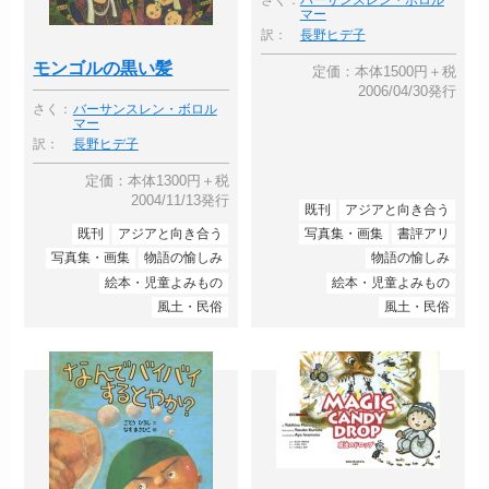
マー
訳：
長野ヒデ子
モンゴルの黒い髪
定価：本体1500円＋税
2006/04/30発行
さく：
バーサンスレン・ボロル
マー
訳：
長野ヒデ子
定価：本体1300円＋税
2004/11/13発行
既刊
アジアと向き合う
既刊
アジアと向き合う
写真集・画集
書評アリ
写真集・画集
物語の愉しみ
物語の愉しみ
絵本・児童よみもの
絵本・児童よみもの
風土・民俗
風土・民俗