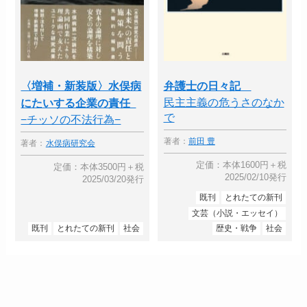
〈増補・新装版〉水俣病
弁護士の日々記
民主主義の危うさのなか
にたいする企業の責任
で
−チッソの不法行為−
著者：
前田 豊
著者：
水俣病研究会
定価：本体1600円＋税
定価：本体3500円＋税
2025/02/10発行
2025/03/20発行
既刊
とれたての新刊
文芸（小説・エッセイ）
既刊
とれたての新刊
社会
歴史・戦争
社会