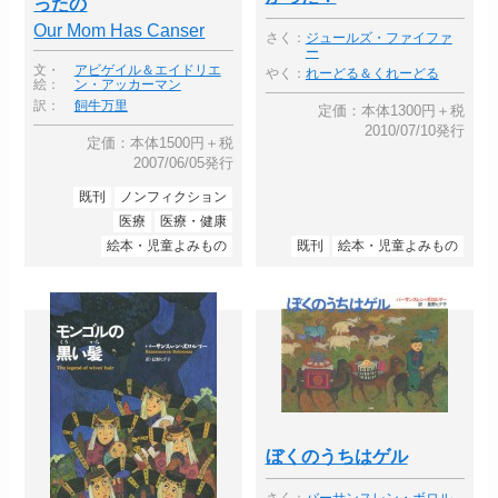
ったの
Our Mom Has Canser
さく：
ジュールズ・ファイファ
ー
文・
アビゲイル＆エイドリエ
やく：
れーどる＆くれーどる
絵：
ン・アッカーマン
訳：
飼牛万里
定価：本体1300円＋税
2010/07/10発行
定価：本体1500円＋税
2007/06/05発行
既刊
ノンフィクション
医療
医療・健康
絵本・児童よみもの
既刊
絵本・児童よみもの
ぼくのうちはゲル
さく：
バーサンスレン・ボロル