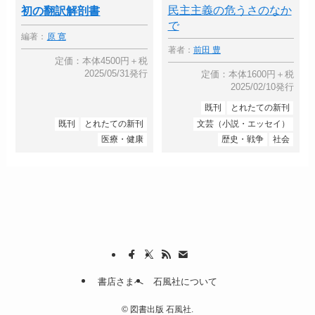
民主主義の危うさのなか
初の翻訳解剖書
で
編著：
原 寛
著者：
前田 豊
定価：本体4500円＋税
2025/05/31発行
定価：本体1600円＋税
2025/02/10発行
既刊
とれたての新刊
既刊
とれたての新刊
文芸（小説・エッセイ）
医療・健康
歴史・戦争
社会
書店さまへ
石風社について
©
図書出版 石風社.