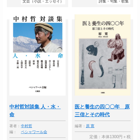
文芸（小説・エッセイ）
詩集・句集・歌集
中村哲対談集 人・水・
医と養生の四〇〇年 原
命
三信とその時代
著者：
中村哲
編著：
原 寛
編：
ペシャワール会
定価：本体1300円＋税