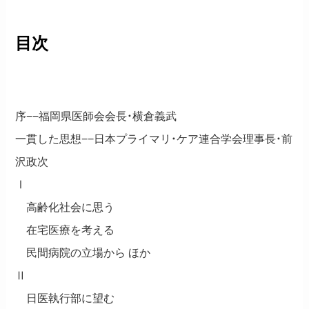
目次
序−−福岡県医師会会長・横倉義武
一貫した思想−−日本プライマリ・ケア連合学会理事長・前
沢政次
Ⅰ
高齢化社会に思う
在宅医療を考える
民間病院の立場から ほか
Ⅱ
日医執行部に望む