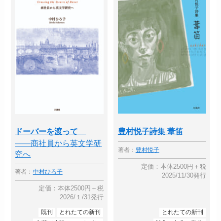
ドーバーを渡って
豊村悦子詩集 葦笛
――商社員から英文学研
著者：
豊村悦子
究へ
定価：本体2500円＋税
著者：
中村ひろ子
2025/11/30発行
定価：本体2500円＋税
2026/１/31発行
既刊
とれたての新刊
とれたての新刊