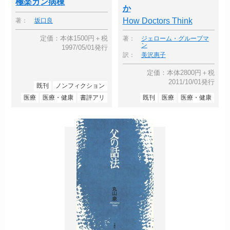
極楽ガン病棟
か
How Doctors Think
著：
坂口良
定価：本体1500円＋税
著：
ジェローム・グループマ
ン
1997/05/01発行
訳：
美沢惠子
定価：本体2800円＋税
2011/10/01発行
既刊
ノンフィクション
医療
医療・健康
書評アリ
既刊
医療
医療・健康