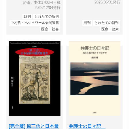
2025/05/31発行
定価：本体1700円＋税
2025/12/04発行
既刊
とれたての新刊
中村哲・ペシャワール会関連書
既刊
とれたての新刊
医療
社会
医療・健康
[完全版] 原三信と日本最
弁護士の日々記