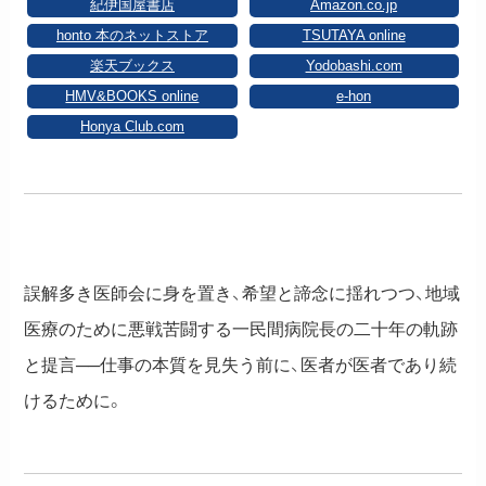
紀伊国屋書店
Amazon.co.jp
honto 本のネットストア
TSUTAYA online
楽天ブックス
Yodobashi.com
HMV&BOOKS online
e-hon
Honya Club.com
誤解多き医師会に身を置き、希望と諦念に揺れつつ、地域
医療のために悪戦苦闘する一民間病院長の二十年の軌跡
と提言──仕事の本質を見失う前に、医者が医者であり続
けるために。