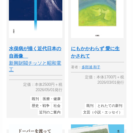
水俣病が描く近代日本の
にもかかわらず 愛に生
自画像
かされて
新興財閥チッソと昭和電
著者：
多郎浦 和子
工
定価：本体1700円＋税
2026/03/01発行
定価：本体2500円＋税
2026/05/01発行
既刊
医療・健康
歴史・戦争
社会
既刊
とれたての新刊
近刊のご案内
文芸（小説・エッセイ）