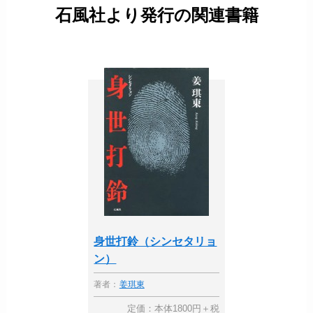
石風社より発行の関連書籍
身世打鈴（シンセタリョ
ン）
著者：
姜琪東
定価：本体1800円＋税