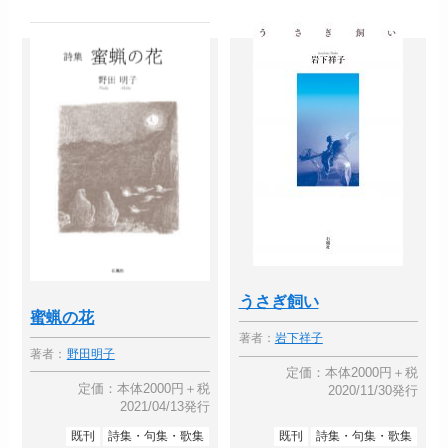
うさぎ飼い
蜜蝋の花
著者：
岩下祥子
著者：
野田明子
定価：本体2000円＋税
定価：本体2000円＋税
2020/11/30発行
2021/04/13発行
既刊
詩集・句集・歌集
既刊
詩集・句集・歌集