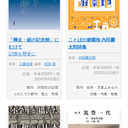
「樺太・紙の記念館」に
ことばの遊園地 内田麟
むけて
太郎詩集
記憶を歴史に
著者：
内田麟太郎
著者：
工藤信彦
編者：
松田 晃
定価：本体1500円＋税
2023/11/10発行
定価：本体2500円＋税
2024/05/01発行
既刊
20世紀の記憶
既刊
絵本・児童よみもの
とれたての新刊
風土・民俗
詩集・句集・歌集