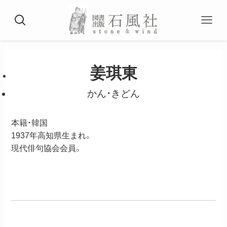
姜琪東
かん・きどん
本籍・韓国
1937年高知県生まれ。
現代俳句協会会員。