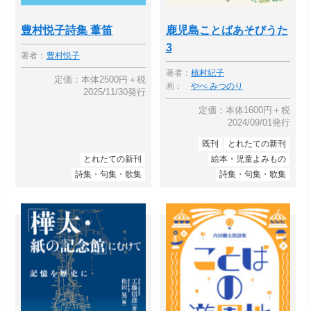
豊村悦子詩集 葦笛
鹿児島ことばあそびうた
3
著者：
豊村悦子
著者：
植村紀子
定価：本体2500円＋税
画：
やべ みつのり
2025/11/30発行
定価：本体1600円＋税
2024/09/01発行
既刊
とれたての新刊
とれたての新刊
絵本・児童よみもの
詩集・句集・歌集
詩集・句集・歌集