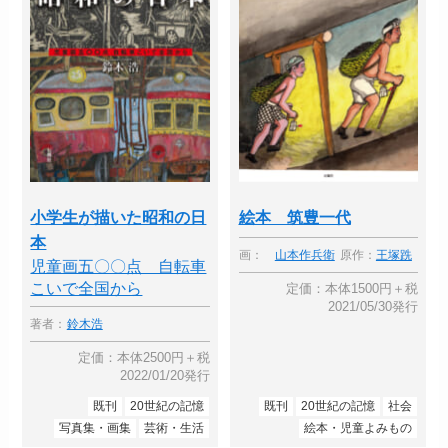
小学生が描いた昭和の日
絵本 筑豊一代
本
画：
山本作兵衛
原作：
王塚跣
児童画五〇〇点 自転車
こいで全国から
定価：本体1500円＋税
2021/05/30発行
著者：
鈴木浩
定価：本体2500円＋税
2022/01/20発行
既刊
20世紀の記憶
既刊
20世紀の記憶
社会
写真集・画集
芸術・生活
絵本・児童よみもの