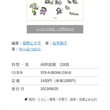
メールで注文・お問合わせ
編著：
長野ヒデ子
著：
右手和子
著：
やべみつのり
判型・頁
A5判並製 128頁
ISBN
978-4-88344-234-8
定価
1430円（本体1300円）
発行日
2013/06/25
既刊
くらし・教育・子育て
絵本・児童よみもの