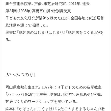
舞台芸術学院卒。声優、紙芝居研究家。2011年、逝去。
第24回（1985年）高橋五山賞・特別賞受賞
子どもの文化研究所講師を務めたほか、全国各地で紙芝居普
及活動を通じて活躍した。
著書に『紙芝居のはじまりはじまり』『紙芝居をつくる』があ
る。
やべみつのり
[やべみつのり]
岡山県倉敷市生まれ。1977年より子どものための造形教室
「ハラッパ」を16年間主宰。現在は、各地で、造形あそびや紙
芝居づくりのワークショップを開いている。
絵本に『かばさん』（こぐま社）『ふたごのまるまるちゃん』（教