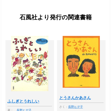
石風社より発行の関連書籍
とうさんかあさん
ふしぎとうれしい
さく：
長野ヒデ子
著：
長野ヒデ子