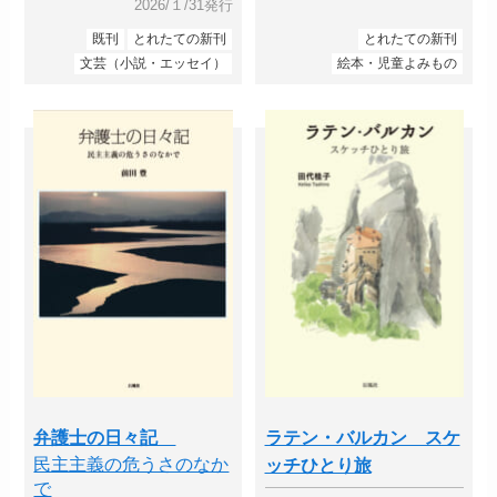
2026/１/31発行
既刊
とれたての新刊
とれたての新刊
文芸（小説・エッセイ）
絵本・児童よみもの
弁護士の日々記
ラテン・バルカン スケ
民主主義の危うさのなか
ッチひとり旅
で