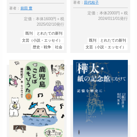
著者：
田代桂子
著者：
前田 豊
定価：本体2000円＋税
2024/011/01発行
定価：本体1600円＋税
2025/02/10発行
既刊
とれたての新刊
文芸（小説・エッセイ）
既刊
とれたての新刊
歴史・戦争
社会
文芸（小説・エッセイ）