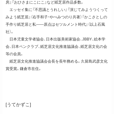
房』『おひさまにこにこ』など紙芝居作品多数。
エッセイ集に『不思議とうれしい』『演じてみようつくって
みよう紙芝居』（右手和子・やべみつのり共著）『かこさとしの
手作り紙芝居と私――原点はセツルメント時代』（以上石風
社）。
日本児童文学者協会、日本出版美術家協会、JBBY、絵本学
会、日本ペンクラブ、紙芝居文化推進協議会、紙芝居文化の会
等の会員。
紙芝居文化推進協議会会長を長年務める。久留島武彦文化
賞受賞。鎌倉市在住。
右手和子
[うてかずこ]