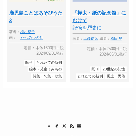
鹿児島ことばあそびうた
「樺太・紙の記念館」に
3
むけて
記憶を歴史に
著者：
植村紀子
画：
やべ みつのり
著者：
工藤信彦
編者：
松田 晃
定価：本体1600円＋税
定価：本体2500円＋税
2024/09/01発行
2024/05/01発行
既刊
とれたての新刊
絵本・児童よみもの
既刊
20世紀の記憶
詩集・句集・歌集
とれたての新刊
風土・民俗