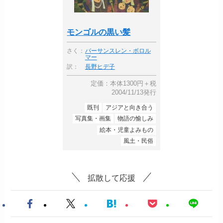
モンゴルの黒い髪
さく：
バーサンスレン・ボロル
マー
訳：
長野ヒデ子
定価：本体1300円＋税
2004/11/13発行
既刊
アジアと向き合う
写真集・画集
物語の愉しみ
絵本・児童よみもの
風土・民俗
拡散して応援