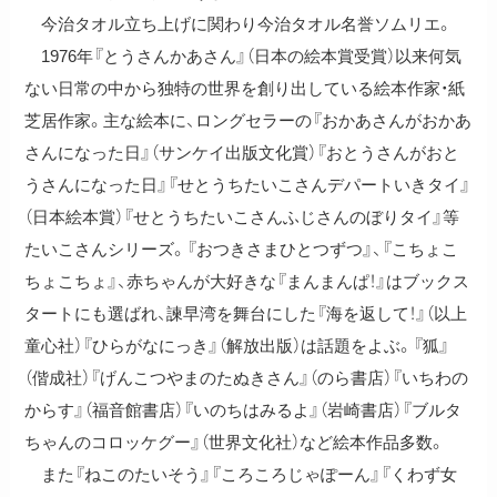
今治タオル立ち上げに関わり今治タオル名誉ソムリエ。
1976年『とうさんかあさん』（日本の絵本賞受賞）以来何気
ない日常の中から独特の世界を創り出している絵本作家・紙
芝居作家。主な絵本に、ロングセラーの『おかあさんがおかあ
さんになった日』（サンケイ出版文化賞）『おとうさんがおと
うさんになった日』『せとうちたいこさんデパートいきタイ』
（日本絵本賞）『せとうちたいこさんふじさんのぼりタイ』等
たいこさんシリーズ。『おつきさまひとつずつ』、『こちょこ
ちょこちょ』、赤ちゃんが大好きな『まんまんぱ！』はブックス
タートにも選ばれ、諫早湾を舞台にした『海を返して！』（以上
童心社）『ひらがなにっき』（解放出版）は話題をよぶ。『狐』
（偕成社）『げんこつやまのたぬきさん』（のら書店）『いちわの
からす』（福音館書店）『いのちはみるよ』（岩崎書店）『ブルタ
ちゃんのコロッケグー』（世界文化社）など絵本作品多数。
また『ねこのたいそう』『ころころじゃぽーん』『くわず女