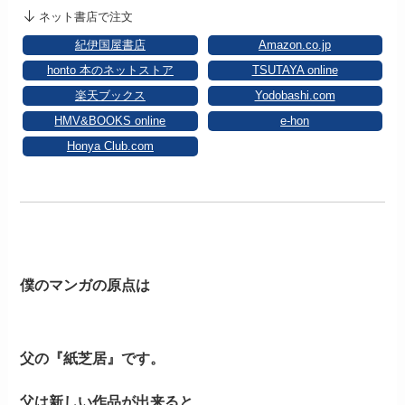
ネット書店で注文
紀伊国屋書店
Amazon.co.jp
honto 本のネットストア
TSUTAYA online
楽天ブックス
Yodobashi.com
HMV&BOOKS online
e-hon
Honya Club.com
僕のマンガの原点は
父の『紙芝居』です。
父は新しい作品が出来ると