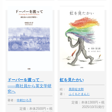
ドーバーを渡って
虹を見たかい
――商社員から英文学研
絵：
黒田征太郎
究へ
著：
ふくもとまんじ
著者：
中村ひろ子
定価：本体1300円＋税
2025/10/31発行
定価：本体2500円＋税