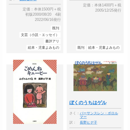
定価：本体1400円＋税
定価：本体1500円＋税
2005/12/25発行
初版2000/08/20 4刷
2022/06/16発行
既刊
文芸（小説・エッセイ）
書評アリ
絵本・児童よみもの
既刊
絵本・児童よみもの
ぼくのうちはゲル
さく：
バーサンスレン・ボロル
マー
訳：
長野ヒデ子