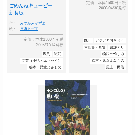
定価：本体1500円＋税
ごめんねキューピー
2006/04/30発行
新装版
作：
みずかみかずよ
絵：
長野ヒデ子
定価：本体1500円＋税
既刊
アジアと向き合う
2005/07/14発行
写真集・画集
書評アリ
既刊
戦記
物語の愉しみ
文芸（小説・エッセイ）
絵本・児童よみもの
絵本・児童よみもの
風土・民俗