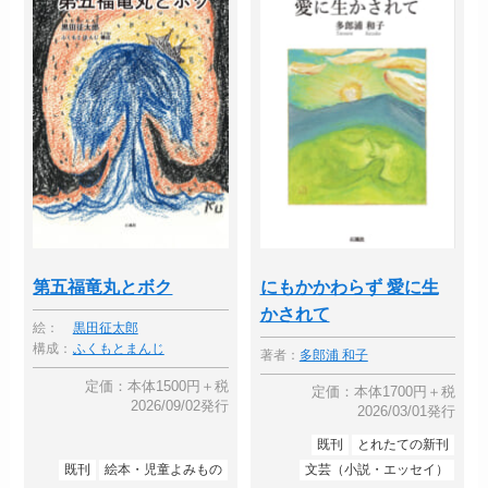
第五福竜丸とボク
にもかかわらず 愛に生
かされて
絵：
黒田征太郎
構成：
ふくもとまんじ
著者：
多郎浦 和子
定価：本体1500円＋税
定価：本体1700円＋税
2026/09/02発行
2026/03/01発行
既刊
とれたての新刊
既刊
絵本・児童よみもの
文芸（小説・エッセイ）