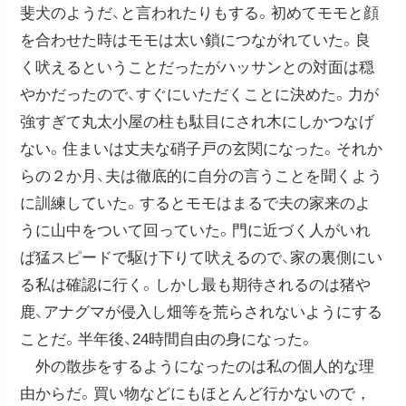
斐犬のようだ、と言われたりもする。初めてモモと顔
を合わせた時はモモは太い鎖につながれていた。良
く吠えるということだったがハッサンとの対面は穏
やかだったので、すぐにいただくことに決めた。力が
強すぎて丸太小屋の柱も駄目にされ木にしかつなげ
ない。住まいは丈夫な硝子戸の玄関になった。それか
らの２か月、夫は徹底的に自分の言うことを聞くよう
に訓練していた。するとモモはまるで夫の家来のよ
うに山中をついて回っていた。門に近づく人がいれ
ば猛スピードで駆け下りて吠えるので、家の裏側にい
る私は確認に行く。しかし最も期待されるのは猪や
鹿、アナグマが侵入し畑等を荒らされないようにする
ことだ。半年後、24時間自由の身になった。
外の散歩をするようになったのは私の個人的な理
由からだ。買い物などにもほとんど行かないので，