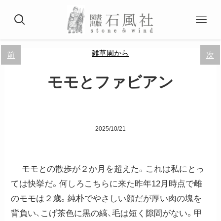
雑草園から
前
次
モモとファビアン
2025/10/21
モモとの散歩が２か月を超えた。これは私にとっ
ては快挙だ。何しろこちらに来た昨年12月時点で雌
のモモは２歳。純朴でやさしい顔だが厚い肉の塊を
背負い、こげ茶色に黒の縞、毛は短く隙間がない。甲