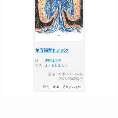
第五福竜丸とボク
絵：
黒田征太郎
構成：
ふくもとまんじ
定価：本体1500円＋税
2026/09/02発行
既刊
絵本・児童よみもの