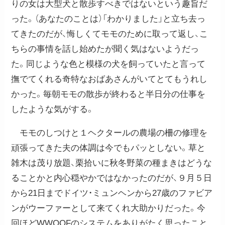
りの女は大型犬と散歩すべきではないという趣旨だ
った。（あなたのことは）「わかりました」と立ち去っ
てきたのだが、悔しくてモモのために取って返し、こ
ちらの事情を話し始めたが聞く気はないようだっ
た。同じような色と模様の犬を飼っていたと言って
撫でてくれる奇特なおばあさんがいてとてもうれし
かった。毎朝モモの散歩が終わると半日分の仕事を
したような気がする。
モモのしつけと１ヘクタールの農場の柵の修理を
頑張ってきた夫の体調は今でもパッとしない。草と
雑木は茂り放題、栗拾いに秋冬野菜の種まきはどうな
ることかと内心穏やかではなかったのだが、９月５日
から21日までドイツ・ミュンヘンから27歳のファビア
ンがウーファーとして来てくれ大助かりだった。今
回ほどWWOOFのシステムをありがたく思ったこと