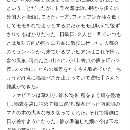
ということだったが。トラ次郎は幼い時から多くの
外国人と接触してきた。一方、ファビアンが腰を低く
してモモをなでようとするのだがモモは吠えて後ず
さりするばかりだった。日曜日、２人と一匹でいつも
とは反対方向の熊ヶ畑方面に散歩に行った。大都会
のミュンヘンから来ているファビアンはこれぞ田ら
舎の風景、晴れた空、山々に、小川、終点の熊ヶ畑バス
停、スマホにこれらの風景をたくさん収めていた。ち
ょうど終点に福祉バスが止まっていて運転手さんと
雑談ができた。
ファビアンは草刈り、雑木伐採、種をまく畑を整地
し、鶏糞を袋に詰めて畑に運び、懸案だった南東側の
マキの木の大きな枝を切ってくれた。それで縁側に
日が差すようになった。彼が準備した畑に今は玉ね