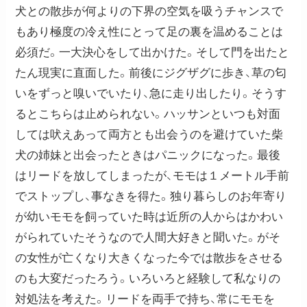
犬との散歩が何よりの下界の空気を吸うチャンスで
もあり極度の冷え性にとって足の裏を温めることは
必須だ。一大決心をして出かけた。そして門を出たと
たん現実に直面した。前後にジグザグに歩き、草の匂
いをずっと嗅いでいたり、急に走り出したり。そうす
るとこちらは止められない。ハッサンといつも対面
しては吠えあって両方とも出会うのを避けていた柴
犬の姉妹と出会ったときはパニックになった。最後
はリードを放してしまったが、モモは１メートル手前
でストップし、事なきを得た。独り暮らしのお年寄り
が幼いモモを飼っていた時は近所の人からはかわい
がられていたそうなので人間大好きと聞いた。がそ
の女性が亡くなり大きくなった今では散歩をさせる
のも大変だったろう。いろいろと経験して私なりの
対処法を考えた。リードを両手で持ち、常にモモを