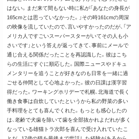
はない。まだ来て間もない時に私が「あなたの身長が
165cmとは思っていなかった。」その時161cmの周深
の映像を流していたので、言いやすかったのだが、「ア
メリカ人ですごいスーパースターがいてその人も小
さいです」という答えが返ってきて、事前にメールで
通じ合える関係だったことを再認識した。彼はこち
らの生活にすぐに順応した。国際ニュースやドキュ
メンタリーを追うことが好きなのも日常を一緒に過
ごせる仲間として心地よかった。彼の日課は漢字習
得だった。ワーキングホリデーで札幌、北海道で長く
働き食事は自炊していたというから私の野菜の多い
手料理をとても喜んでくれた。もっとも感心したの
は、老齢で犬歯を除いて歯を全部抜かれよだれが多く
なっている雄猫トラ次郎を喜んで受け入れていたこ
とだ。17歳の猫を最後まで世話した経験があるから