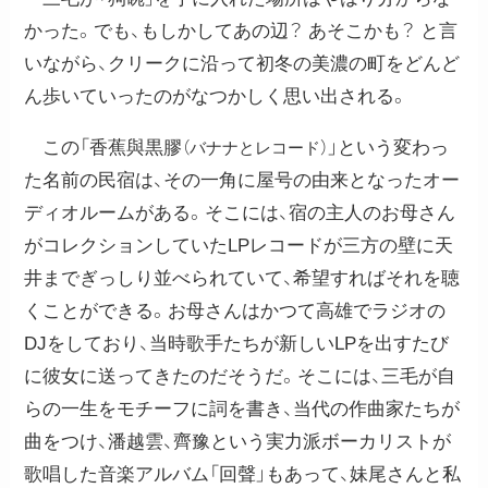
かった。でも、もしかしてあの辺？ あそこかも？ と言
いながら、クリークに沿って初冬の美濃の町をどんど
ん歩いていったのがなつかしく思い出される。
この「香蕉與黒膠
」という変わっ
（バナナとレコード）
た名前の民宿は、その一角に屋号の由来となったオー
ディオルームがある。そこには、宿の主人のお母さん
がコレクションしていたLPレコードが三方の壁に天
井までぎっしり並べられていて、希望すればそれを聴
くことができる。お母さんはかつて高雄でラジオの
DJをしており、当時歌手たちが新しいLPを出すたび
に彼女に送ってきたのだそうだ。そこには、三毛が自
らの一生をモチーフに詞を書き、当代の作曲家たちが
曲をつけ、潘越雲、齊豫という実力派ボーカリストが
歌唱した音楽アルバム「回聲」もあって、妹尾さんと私