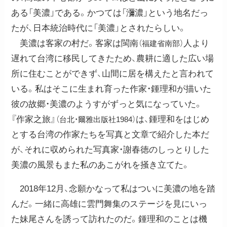
ある「美濃」である。かつては「瀰濃」という地名だっ
たが、日本統治時代に「美濃」とされたらしい。
美濃は客家の村だ。客家は閩南
人より
（福建省南部）
遅れて台湾に移民してきたため、農耕に適した広い場
所に住むことができず、山間に居を構えたと言われて
いる。私はそこに生まれ育った作家・鍾理和が描いた
彼の故郷・美濃のようすがずっと気になっていた。
『作家之旅』
は、鍾理和をはじめ
（台北・爾雅出版社1984）
とする台湾の作家たちを写真と文章で紹介した本だ
が、それに収められた写真家・謝春徳のしっとりした
美濃の風景もまた私のあこがれを掻き立てた。
2018年12月、念願かなって私はついに美濃の地を踏
んだ。一緒に高雄に雲門舞集のステージを見にいっ
た妹尾さんを誘って訪れたのだ。鍾理和のことは機