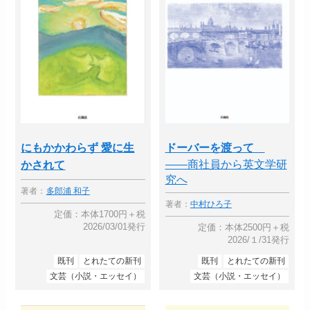
にもかかわらず 愛に生
ドーバーを渡って
――商社員から英文学研
かされて
究へ
著者：
多郎浦 和子
著者：
中村ひろ子
定価：本体1700円＋税
2026/03/01発行
定価：本体2500円＋税
2026/１/31発行
既刊
とれたての新刊
既刊
とれたての新刊
文芸（小説・エッセイ）
文芸（小説・エッセイ）