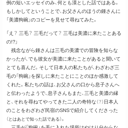
例の短いエッセイのみ、何とも漠とした話ではある。
もしかしてということで、お父さんのほうの鍾さんに
「美濃狗碗」のコピーを見せて尋ねてみた。
「え？ 三毛？ 三毛だって？ 三毛は美濃に来たことある
の!?」
残念ながら鍾さんは三毛の美濃での冒険を知らな
かったが、でも彼女が美濃に来たことがあると聞いて
とても喜んだ。そして日本人の私たちが、わざわざ三
毛の「狗碗」を探しに来たことにことのほか感激して
くれた。私たちの話は、お父さんの口から息子さんへ
と伝わったようで、息子さんもまた、三毛と美濃の縁
と、それを尋ねてやってきた二人の奇特な
日本人
（？）
のことをわざわざ民宿のSNSで紹介してくださった
。
（とはあとで知った話である）
三毛が「狗碗」を手に入れた場所はやはり分からな