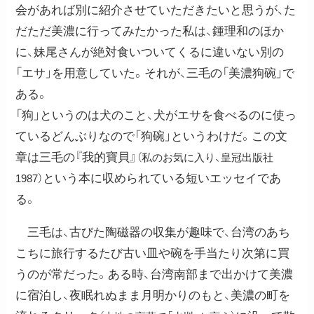
会があれば別に紹介させていただきたいと思うが、た
だただ美濃に行ってみたかった私は、鍾理和のほか
に、妹尾さんが絶対食いついてくるに違いない別の
「エサ」を用意していた。それが、三毛の「美濃狗碗」で
ある。
「狗」というのは犬のこと、犬がエサを食べるのに使っ
ているどんぶりなので「狗碗」というわけだ。この文
章は三毛の『我的寶貝』
（私のお気に入り、皇冠出版社
という本に収められている短いエッセイであ
1987）
る。
三毛は、古びた陶磁器の収集が趣味で、台湾のあち
こちに旅行するたび古い皿や碗を手当たり次第に買
うのが常だった。ある時、台湾南部まで出かけて美濃
に宿泊し、夜眠れぬまま月明かりのもと、美濃の町を