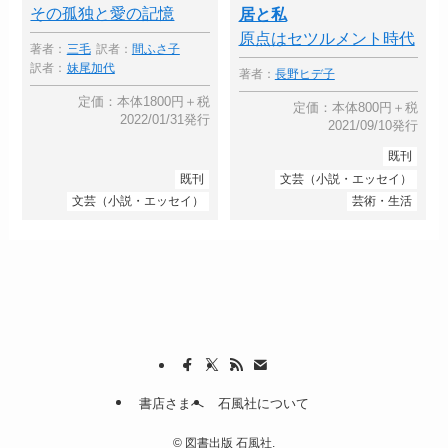
その孤独と愛の記憶
居と私
原点はセツルメント時代
著者：
三毛
訳者：
間ふさ子
訳者：
妹尾加代
著者：
長野ヒデ子
定価：本体1800円＋税
定価：本体800円＋税
2022/01/31発行
2021/09/10発行
既刊
既刊
文芸（小説・エッセイ）
文芸（小説・エッセイ）
芸術・生活
書店さまへ
石風社について
©
図書出版 石風社.