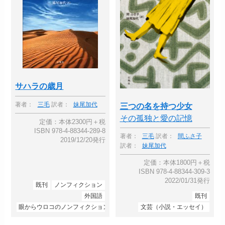
サハラの歳月
著者：
三毛
訳者：
妹尾加代
三つの名を持つ少女
その孤独と愛の記憶
定価：本体2300円＋税
ISBN 978-4-88344-289-8
著者：
三毛
訳者：
間ふさ子
2019/12/20発行
訳者：
妹尾加代
定価：本体1800円＋税
ISBN 978-4-88344-309-3
2022/01/31発行
既刊
ノンフィクション
外国語
既刊
眼からウロコのノンフィクション
文芸（小説・エッセイ）