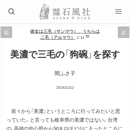
彼女は三毛（サンマウ）、うちらは
前
次
≡
2/11
二毛（アルマウ）
美濃で三毛の「狗碗」を探す
間ふさ子
2024/11/12
前々から「美濃」というところに行ってみたいと思
っていた。と言っても岐阜県の美濃ではない。台湾
の、高雄の中心部から50キロほど山に入ったところに