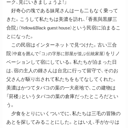
ーク、見にいきましょうよ！」
好奇心の塊である妹尾さんは一も二もなく乗って
きた。こうして私たちは美濃を訪れ、「香蕉與黒膠三
合院」
という民宿に泊まるこ
（Yellow&Black guest house）
とになった。
この民宿はインターネットで見つけた。古い三合
院
をリノ
（中庭を囲んで「コ」の字形に部屋が並ぶ伝統家屋）
ベーションして宿にしている。私たちが泊まった日
は、宿の主人の鍾さんは台北に行って留守で、そのお
父さんが駆り出されて私たちをもてなしてくれた。
美濃はかつてタバコの葉の一大産地で、この建物は
「菸楼」というタバコの葉の倉庫だったところだとい
う。
夕食をとりにいくついでに、私たちは三毛の冒険の
あとを探してみることにした。とはいえ、手がかりは