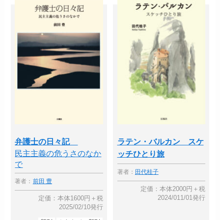
弁護士の日々記
ラテン・バルカン スケ
民主主義の危うさのなか
ッチひとり旅
で
著者：
田代桂子
著者：
前田 豊
定価：本体2000円＋税
2024/011/01発行
定価：本体1600円＋税
2025/02/10発行