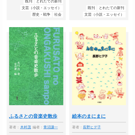
既刊
とれたての新刊
文芸（小説・エッセイ）
既刊
とれたての新刊
歴史・戦争
社会
文芸（小説・エッセイ）
ふるさとの音楽史散歩
絵本のまにまに
著者：
木村茂
編者：
青沼謙一
著者：
長野ヒデ子