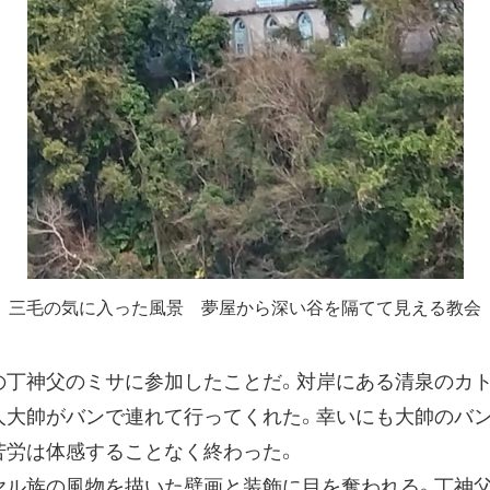
三毛の気に入った風景 夢屋から深い谷を隔てて見える教会
丁神父のミサに参加したことだ。対岸にある清泉のカ
人大帥がバンで連れて行ってくれた。幸いにも大帥のバ
苦労は体感することなく終わった。
ル族の風物を描いた壁画と装飾に目を奪われる。丁神