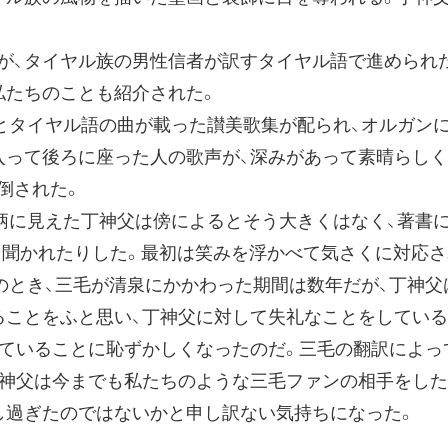
、タイヤル族の男性信者が訳すタイヤル語で進められ
たちのことも紹介された。
タイヤル語の曲が載った讃美歌集が配られ、オルガンに
入って後ろに座った人の歌声が、深みがあって素晴らし
倒された。
に見えた丁神父は傍によるとそう大きくはなく、著書に
と聞かれたりした。最初は笑みを浮かべて気さくに対応さ
のとき、三毛が清泉にかかわった期間は数年だが、丁神父
ることをふと思い、丁神父に対して失礼なことをしてい
っていることに恥ずかしくなったのだ。三毛の翻訳によ
丁神父は今までも私たちのような三毛ファンの相手をし
し過ぎたのではないかと申し訳ない気持ちになった。