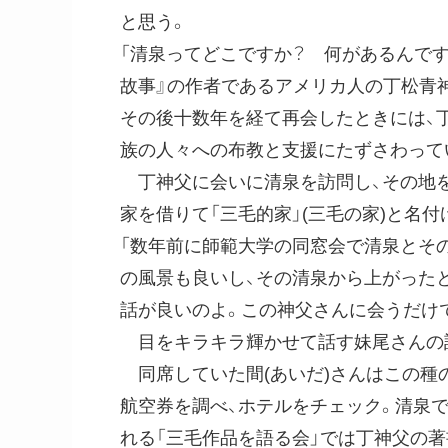
と思う。
「清泉ってどこですか？ 何があるんで
故事』の作者であるアメリカ人の丁松青
その後十数年を経て再会したときには、
族の人々への布教と支援にたずさわって
丁神父に会いに清泉を訪問し、その地を
家を借りて「三毛的家」(三毛の家)と名付
「数年前に師範大学の同窓会で清泉とそ
の風景も良いし、その清泉から上がった
話が良いのよ。この神父さんに会うだけ
目をキラキラ輝かせて話す妹尾さんの話
同席していた間(あいだ)さんはこの種
航空券を調べ、ホテルをチェック。清泉
れる「三毛作品を語る会」では丁神父の著