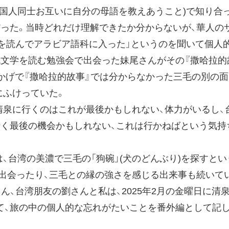
外国人同士お互いに自分の母語を教えあうこと)で知り合っ
だった。当時どれだけ理解できたか分からないが、華人の
三毛を読んでアラビア語科に入った」というのを聞いて個
代文学を読む勉強会で出会った妹尾さんがその『撒哈拉的
おかげで『撒哈拉的故事』では分からなかった三毛の別の
にふけっていた。
泉に行くのはこれが最後かもしれない、体力がいるし、
行く最後の機会かもしれない、これは行かねばという気持
、台湾の美濃で三毛の「狗碗」(犬のどんぶり)を探すと
出会ったり、三毛との縁の強さを感じる出来事も続いて
ん、台湾朋友の劉さんと私は、2025年2月の金曜日に
て、旅の中の個人的な忘れがたいことを番外編として記し