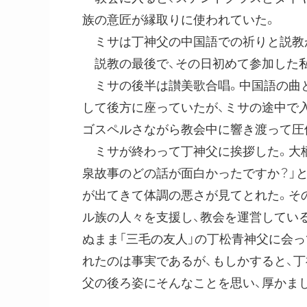
族の意匠が縁取りに使われていた。
ミサは丁神父の中国語での祈りと説教が
説教の最後で、その日初めて参加した私
ミサの後半は讃美歌合唱。中国語の曲と
して後方に座っていたが、ミサの途中で
ゴスペルさながら教会中に響き渡って圧
ミサが終わって丁神父に挨拶した。大柄
泉故事のどの話が面白かったですか？」
が出てきて体調の悪さが見てとれた。そ
ル族の人々を支援し、教会を運営してい
ぬまま「三毛の友人」の丁松青神父に会
れたのは事実であるが、もしかすると、
父の後ろ姿にそんなことを思い、厚かま