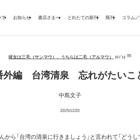
いて
お知らせ
書店さまへ
とれたての新刊
既刊
コラム／
≡
10/11
彼女は三毛（サンマウ）、うちらは二毛（アルマウ）
番外編 台湾清泉 忘れがたいこ
中島文子
2025/12/20
んから「台湾の清泉に行きましょう」と言われて「どうし