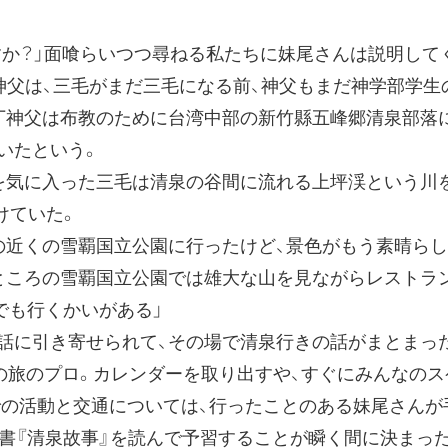
すか？」面喰らいつつ尋ねる私たちに妹尾さんは説明して
神父は、三毛がまだ三毛になる前、神父もまだ神学部学生
丁神父は布教のために台湾中部の新竹縣五峰郷清泉部落
いたという。
気に入った三毛は清泉の谷間に流れる上坪渓という川
けていた。
の近くの雪覇国立公園に行ったけど、景色がもう素晴らし
ところの雪覇国立公園では雄大な山を見ながらレストラ
でも行くかいがある」
に引き寄せられて、その場で清泉行きの話がまとまっ
の旅のプロ。カレンダーを取り出すや、すぐにみんなのス
での活動と交通については、行ったことのある妹尾さんが
書『清泉故事』を読んで予習することが瞬く間に決まった