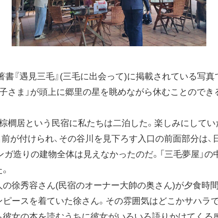
著書『遇見三毛』(三毛に出会って)に掲載されている写
王子さま」が頭上に郷里の星を眺めながら休むことのでき
棕櫚居という民宿に私たちは二泊した。楽しみにしてい
名前が付けられ、その谷川を見下ろす入口の前面部分は、
ンガ造りの建物全体は見えなかったのだ。「三毛夢屋」の
た。
の徐秀容さん(民宿のオーナー大帥の奥さん)が夕食時
ンピースを着ていた徐さん。その雰囲気はどこかサハラ
も彼女の本を読むうちに彼女がいろいろ語りかけてくる