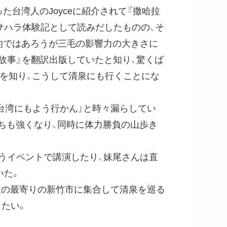
た台湾人のJoyceに紹介されて『撒哈拉
サハラ体験記として読みだしたものの、そ
人的ではあろうが三毛の影響力の大きさに
故事』を翻訳出版していたと知り、驚くば
面を知り、こうして清泉にも行くことにな
台湾にもよう行かん」と時々漏らしてい
ちも強くなり、同時に体力勝負の山歩き
いうイベントで講演したり、妹尾さんは直
いた。
清泉の最寄りの新竹市に集合して清泉を巡る
たい。