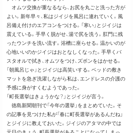
オムツ交換が重なるなら、お尻を丸ごと洗った方が
よい。新年早々、私はジイジを風呂に連れていく。風
呂備え付けのエアコンをつける。「寒い」とジイジは
震えている。手早く脱がせ、湯で尻を洗う。肛門に残
ったウンチを洗い流す。浴槽に座らせる。温かいのが
心地いいのかジイジはおとなしくなった。手早くバ
スタオルで拭き、オムツをつけ、ズボンをはかせる。
「朝風呂じゃ」とジイジは高笑いする。ベッドの敷き
マットを急ぎ洗濯しながら私は、エンドレスの介護の
予感に身がすくむようであった。
「町長選挙はきょうかな？」とジイジが言う。
徳島新聞朝刊で「今年の選挙」をまとめていた。そ
の記事を見つけた私が「春に町長選挙があるんだね」
とジイジに教えておいた。ジイジのアタマの中では
元日のきょう、町長選挙があることになってしまっ