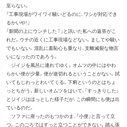
至らない。
「工事現場がワイワイ騒いどるのに、ワシが対応でき
るかいや！」
「新聞の上にウンチした？」と訊いた私への返答がこ
れだ。ウチの近くに工事現場などない。ましてや騒い
でもいない。混乱に羞恥心も重なり、支離滅裂な物言
いになったのであろう。
ジイジを風呂に連れてゆく。オムツの中にはやわ
らかい便が少量。便が途切れるということがない。拭
いてもじわっとわいてくる。下痢というのとはちょ
っとちがう。新しいオムツをはいて、「すっきりした」
とジイジはほっとした様子だが、この瞬間にも便は出
ているのだ。
ソファに座ったのもつかのま、「小便」と言って立
つ。このごろではすっと立つことができない。踏ん張