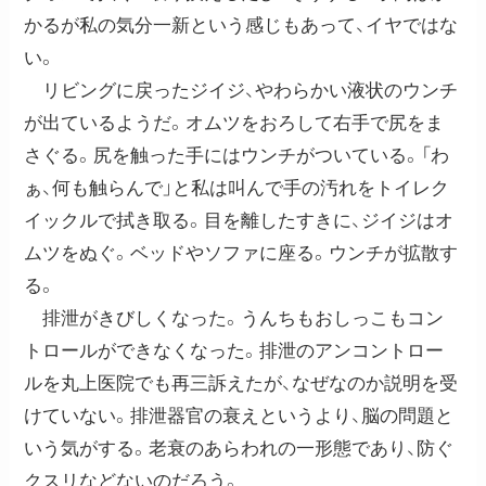
かるが私の気分一新という感じもあって、イヤではな
い。
リビングに戻ったジイジ、やわらかい液状のウンチ
が出ているようだ。オムツをおろして右手で尻をま
さぐる。尻を触った手にはウンチがついている。「わ
ぁ、何も触らんで」と私は叫んで手の汚れをトイレク
イックルで拭き取る。目を離したすきに、ジイジはオ
ムツをぬぐ。ベッドやソファに座る。ウンチが拡散す
る。
排泄がきびしくなった。うんちもおしっこもコン
トロールができなくなった。排泄のアンコントロー
ルを丸上医院でも再三訴えたが、なぜなのか説明を受
けていない。排泄器官の衰えというより、脳の問題と
いう気がする。老衰のあらわれの一形態であり、防ぐ
クスリなどないのだろう。