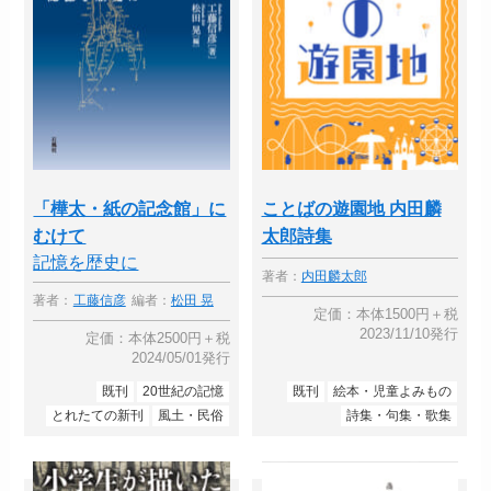
「樺太・紙の記念館」に
ことばの遊園地 内田麟
むけて
太郎詩集
記憶を歴史に
著者：
内田麟太郎
著者：
工藤信彦
編者：
松田 晃
定価：本体1500円＋税
2023/11/10発行
定価：本体2500円＋税
2024/05/01発行
既刊
20世紀の記憶
既刊
絵本・児童よみもの
とれたての新刊
風土・民俗
詩集・句集・歌集