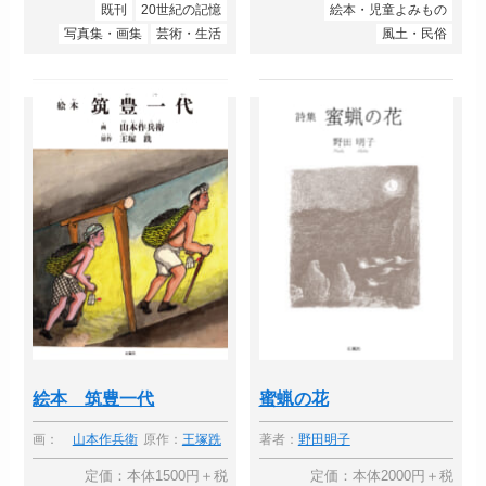
既刊
20世紀の記憶
絵本・児童よみもの
写真集・画集
芸術・生活
風土・民俗
絵本 筑豊一代
蜜蝋の花
画：
山本作兵衛
原作：
王塚跣
著者：
野田明子
定価：本体1500円＋税
定価：本体2000円＋税