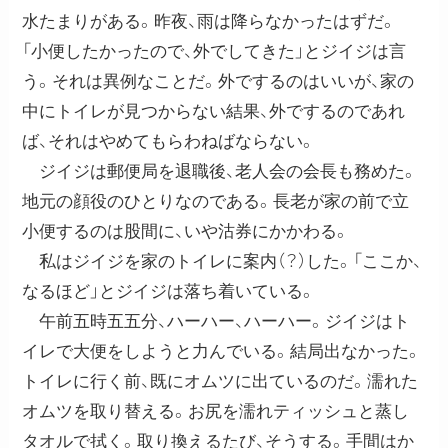
水たまりがある。昨夜、雨は降らなかったはずだ。
「小便したかったので、外でしてきた」とジイジは言
う。それは異例なことだ。外でするのはいいが、家の
中にトイレが見つからない結果、外でするのであれ
ば、それはやめてもらわねばならない。
ジイジは郵便局を退職後、老人会の会長も務めた。
地元の顔役のひとりなのである。長老が家の前で立
小便するのは股間に、いや沽券にかかわる。
私はジイジを家のトイレに案内（？）した。「ここか、
なるほど」とジイジは落ち着いている。
午前五時五五分、ハーハー、ハーハー。ジイジはト
イレで大便をしようと力んでいる。結局出なかった。
トイレに行く前、既にオムツに出ているのだ。濡れた
オムツを取り替える。お尻を濡れティッシュと蒸し
タオルで拭く。取り換えるたび、そうする。手間はか