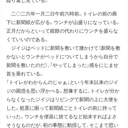
繰り返し見ている。
二〇二六年一月二日午前六時前。トイレの前の廊
下に新聞紙が広がる。ウンチが山盛りになっている。
正月だからといって鏡餅の代わりにウンチを盛らな
くていいのである。
ジイジはベッドに新聞を敷いて腰かけて（新聞を敷
かないとウンチがベッドについてしまうから自分で
新聞を敷いたのだ）、「やってしまった」感をにじませ
首を垂れている。
「トイレがわからんのじゃぁ」という年末以来のジイ
ジの困惑を思い浮かべる。想像するに、トイレが分か
らなくなったジイジはリビングで新聞の上に大便を
した。処置に困って新聞紙ごとトイレの前に持って
いった。ウンチを便器に捨てるなど始末すればよさ
そうなものだが、初の事態に動揺して、そこまで思い