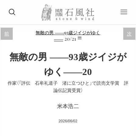
無敵の男 ――93歳ジイジがゆく
前
次
≡
20/21
――
無敵の男 ――93歳ジイジが
ゆく――20
作家（「評伝 石牟礼道子 渚に立つひと」で読売文学賞 評
論伝記賞受賞）
米本浩二
2026/06/02