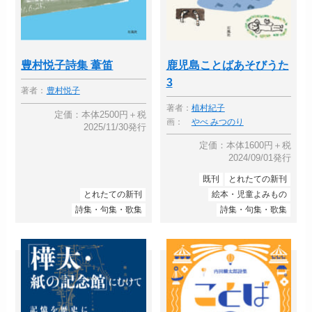
豊村悦子詩集 葦笛
鹿児島ことばあそびうた
3
著者：
豊村悦子
著者：
植村紀子
定価：本体2500円＋税
画：
やべ みつのり
2025/11/30発行
定価：本体1600円＋税
2024/09/01発行
既刊
とれたての新刊
とれたての新刊
絵本・児童よみもの
詩集・句集・歌集
詩集・句集・歌集