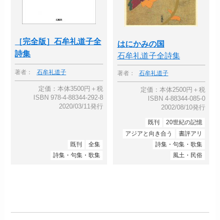
［完全版］石牟礼道子全
はにかみの国
詩集
石牟礼道子全詩集
著者：
石牟礼道子
著者：
石牟礼道子
定価：本体3500円＋税
定価：本体2500円＋税
ISBN 978-4-88344-292-8
ISBN 4-88344-085-0
2020/03/11発行
2002/08/10発行
既刊
20世紀の記憶
アジアと向き合う
書評アリ
既刊
全集
詩集・句集・歌集
詩集・句集・歌集
風土・民俗