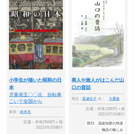
小学生が描いた昭和の日
商人や旅人がはこんだ山
本
口の昔話
児童画五〇〇点 自転車
再話：
黒瀬圭子
絵：
大鷹進
こいで全国から
定価：本体1300円＋税
著者：
鈴木浩
2021/07/10発行
定価：本体2500円＋税
既刊
温故知新の快楽
2022/01/20発行
物語の愉しみ