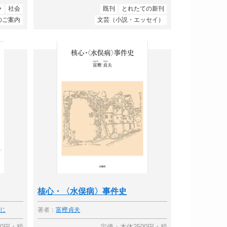
争
社会
既刊
とれたての新刊
のご案内
文芸（小説・エッセイ）
核心・〈水俣病〉事件史
じ
著者：
富樫貞夫
00円＋税
定価：本体2500円＋税