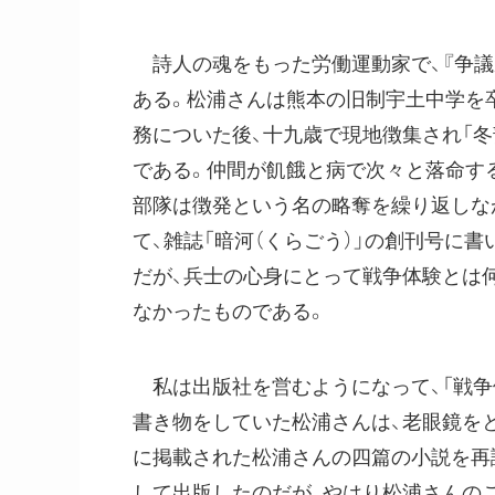
詩人の魂をもった労働運動家で、『争議
ある。松浦さんは熊本の旧制宇土中学を
務についた後、十九歳で現地徴集され「
である。仲間が飢餓と病で次々と落命す
部隊は徴発という名の略奪を繰り返しな
て、雑誌「暗河（くらごう）」の創刊号に
だが、兵士の心身にとって戦争体験とは
なかったものである。
私は出版社を営むようになって、「戦争
書き物をしていた松浦さんは、老眼鏡を
に掲載された松浦さんの四篇の小説を再
して出版したのだが、やはり松浦さんの