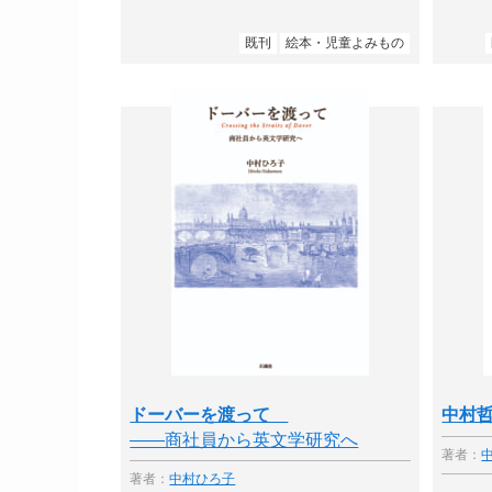
既刊
絵本・児童よみもの
ドーバーを渡って
中村哲
――商社員から英文学研究へ
著者：
著者：
中村ひろ子