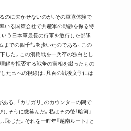
るのに欠かせないのが、その軍隊体験で
の率いる国策会社で共産軍の動静を探る特
という日本軍最長の行軍を敢行した部隊
ムまでの四千㌔を歩いたのである。この
南下した。この消耗戦を一兵卒の独白とし
感や理解を拒否する戦争の実相を綴ったもの
排した己への視線は、凡百の戦後文学には
ある。「カリガリ」のカウンターの隅で
びしそうに微笑んだ。私はその後「暗河」
、恥じた。それを一昨年『越南ルート』と