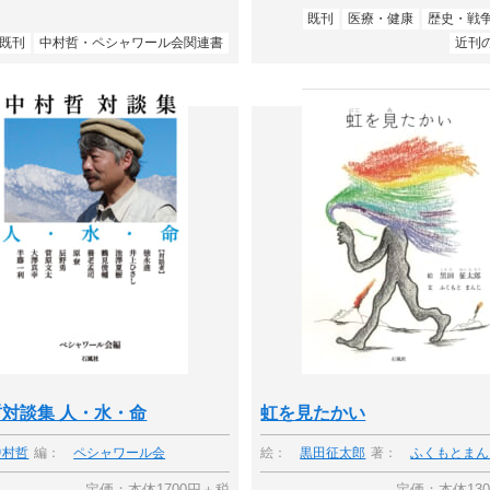
既刊
医療・健康
歴史・戦
既刊
中村哲・ペシャワール会関連書
近刊
対談集 人・水・命
虹を見たかい
中村哲
編：
ペシャワール会
絵：
黒田征太郎
著：
ふくもとまん
定価：本体1700円＋税
定価：本体13