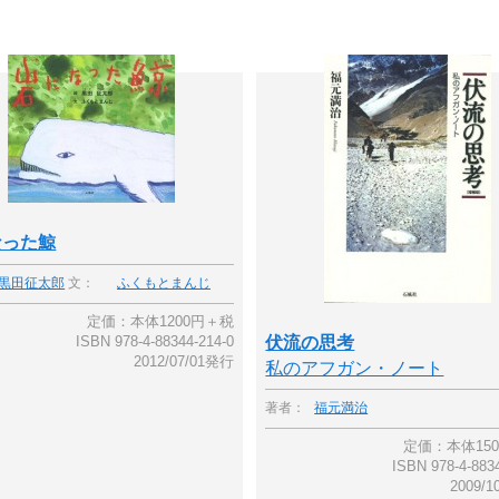
なった鯨
黒田征太郎
文：
ふくもとまんじ
定価：本体1200円＋税
ISBN 978-4-88344-214-0
伏流の思考
2012/07/01発行
私のアフガン・ノート
著者：
福元満治
定価：本体15
ISBN 978-4-883
2009/