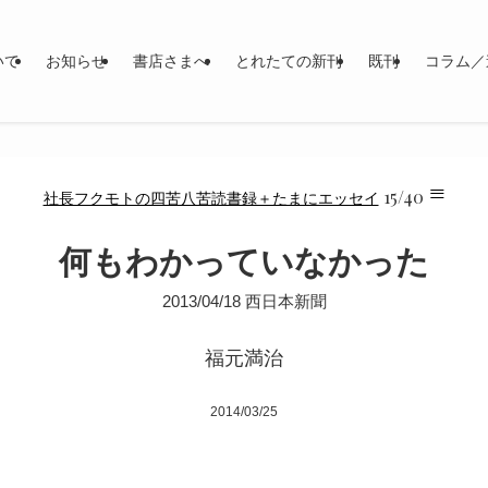
いて
お知らせ
書店さまへ
とれたての新刊
既刊
コラム／
≡
15/40
社長フクモトの四苦八苦読書録＋たまにエッセイ
何もわかっていなかった
2013/04/18 西日本新聞
福元満治
2014/03/25