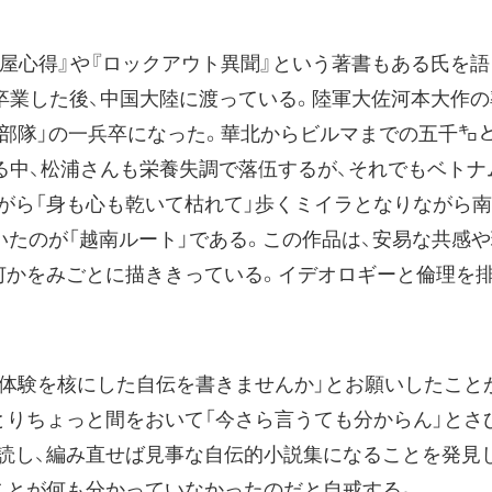
屋心得』や『ロックアウト異聞』という著書もある氏を語
卒業した後、中国大陸に渡っている。陸軍大佐河本大作
冬部隊」の一兵卒になった。華北からビルマまでの五千㌔
る中、松浦さんも栄養失調で落伍するが、それでもベトナ
がら「身も心も乾いて枯れて」歩くミイラとなりながら
書いたのが「越南ルート」である。この作品は、安易な共
何かをみごとに描ききっている。イデオロギーと倫理を
体験を核にした自伝を書きませんか」とお願いしたことが
とりちょっと間をおいて「今さら言うても分からん」とさ
読し、編み直せば見事な自伝的小説集になることを発見し
ことが何も分かっていなかったのだと自戒する。