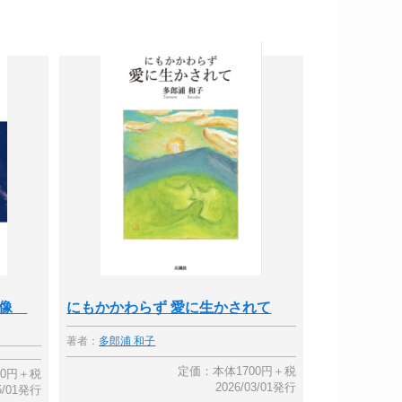
画像
にもかかわらず 愛に生かされて
著者：
多郎浦 和子
定価：本体1700円＋税
00円＋税
2026/03/01発行
05/01発行