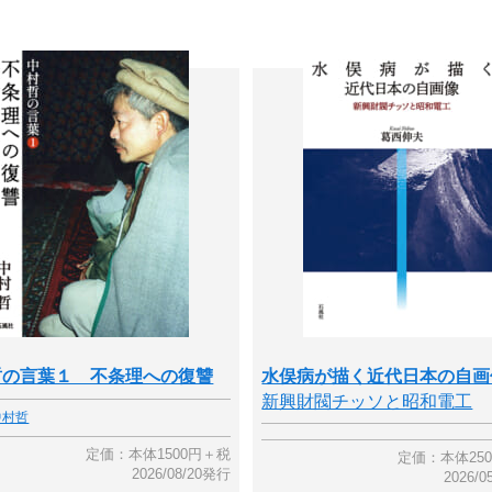
哲の言葉１ 不条理への復讐
水俣病が描く近代日本の自
新興財閥チッソと昭和電工
中村哲
定価：本体1500円＋税
定価：本体25
2026/08/20発行
2026/