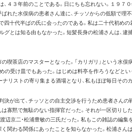
は、４３年前のことである。日にちも忘れない。１９７０
と呼ばれた水俣病の患者さん達に、チッソからの低額で理
で四十代半ばの氏に会ったのである。私は二十代初めの
オルグとは知る由もなかった。短髪長身の松浦さんは、逮
の喫茶店のマスターとなった。「カリガリ」という水俣
ための受け皿でもあった。はじめは料亭を作ろうなどとい
ーナリストの寄り集まる酒場となり、私もほぼ毎日その
決が出て、チッソとの自主交渉を行うため患者さんの
んは寡黙で無駄のない指揮官だった。それが一区切りした
・渡辺京二・松浦豊敏の三氏だった。私もこの雑誌の編集
深く関わる関係にあったことを知らなかった。松浦さん