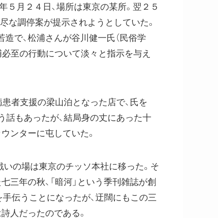
年５月２４日、場所は東京の某所。翌２５
不尽な調停案が提示されようとしていた。
若造で、松浦さんが谷川健一氏（民俗学
捕必至の行動について淡々と指示を与え
病患者支援の梁山泊となった店で、氏を
う話もあったが、結局身の丈にあった十
カウンターに屯していた。
戦いの場は東京のチッソ本社に移った。そ
七三年の秋、「暗河」という季刊雑誌が創
を手伝うことになったが、迂闊にもこの三
は詩人だったのである。