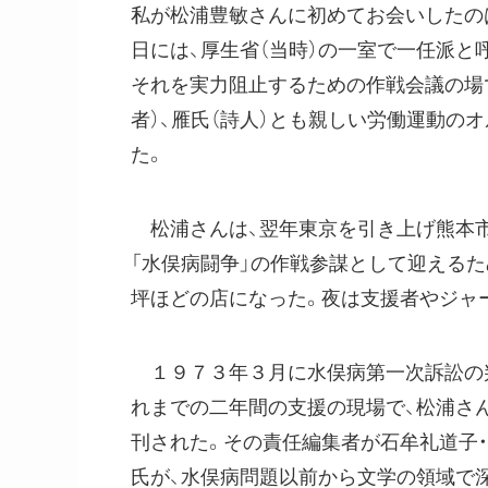
私が松浦豊敏さんに初めてお会いしたの
日には、厚生省（当時）の一室で一任派
それを実力阻止するための作戦会議の場
者）、雁氏（詩人）とも親しい労働運動の
た。
松浦さんは、翌年東京を引き上げ熊本市
「水俣病闘争」の作戦参謀として迎える
坪ほどの店になった。夜は支援者やジャ
１９７３年３月に水俣病第一次訴訟の判
れまでの二年間の支援の現場で、松浦さ
刊された。その責任編集者が石牟礼道子
氏が、水俣病問題以前から文学の領域で