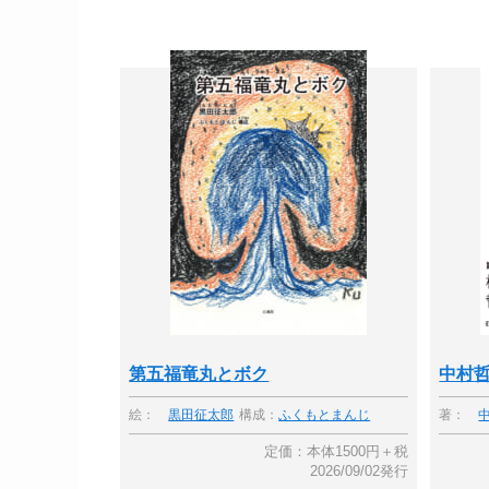
第五福竜丸とボク
中村
絵：
黒田征太郎
構成：
ふくもとまんじ
著：
定価：本体1500円＋税
2026/09/02発行