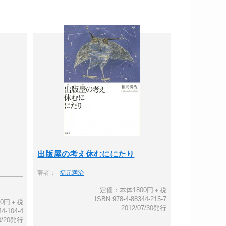
出版屋の考え休むににたり
著者：
福元満治
定価：本体1800円＋税
ISBN 978-4-88344-215-7
00円＋税
2012/07/30発行
44-104-4
10/20発行