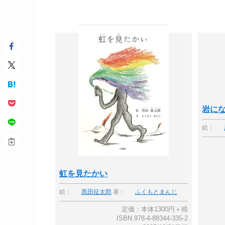
岩に
絵：
虹を見たかい
絵：
黒田征太郎
著：
ふくもとまんじ
定価：本体1300円＋税
ISBN 978-4-88344-335-2