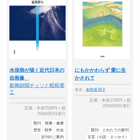
水俣病が描く近代日本の
にもかかわらず 愛に生
自画像
かされて
新興財閥チッソと昭和電
著者：
多郎浦 和子
工
定価：本体1700円＋税
2026/03/01発行
定価：本体2500円＋税
2026/05/01発行
既刊
医療・健康
歴史・戦争
社会
既刊
とれたての新刊
近刊のご案内
文芸（小説・エッセイ）