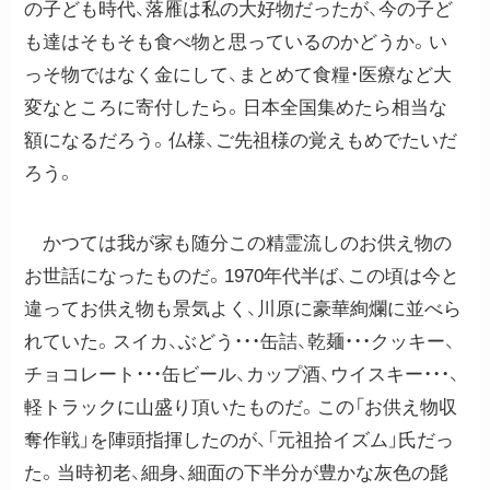
の子ども時代、落雁は私の大好物だったが、今の子ど
も達はそもそも食べ物と思っているのかどうか。い
っそ物ではなく金にして、まとめて食糧・医療など大
変なところに寄付したら。日本全国集めたら相当な
額になるだろう。仏様、ご先祖様の覚えもめでたいだ
ろう。
かつては我が家も随分この精霊流しのお供え物の
お世話になったものだ。1970年代半ば、この頃は今と
違ってお供え物も景気よく、川原に豪華絢爛に並べら
れていた。スイカ、ぶどう・・・缶詰、乾麺・・・クッキー、
チョコレート・・・缶ビール、カップ酒、ウイスキー・・・、
軽トラックに山盛り頂いたものだ。この「お供え物収
奪作戦」を陣頭指揮したのが、「元祖拾イズム」氏だっ
た。当時初老、細身、細面の下半分が豊かな灰色の髭