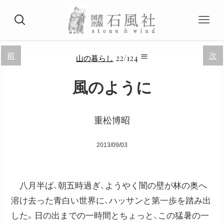
≡
前
次
22/124
山の暮らし
風のように
重松博昭
2013/09/03
八月半ば、朝五時過ぎ、ようやく闇の壁が林の奥へ
溶け去った青白い世界に、ハッサンと第一歩を踏み出
した。日の出までの一時間とちょっと、この猛暑の一