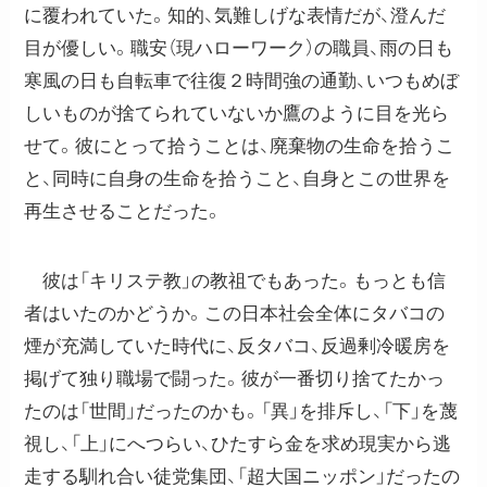
に覆われていた。知的、気難しげな表情だが、澄んだ
目が優しい。職安（現ハローワーク）の職員、雨の日も
寒風の日も自転車で往復２時間強の通勤、いつもめぼ
しいものが捨てられていないか鷹のように目を光ら
せて。彼にとって拾うことは、廃棄物の生命を拾うこ
と、同時に自身の生命を拾うこと、自身とこの世界を
再生させることだった。
彼は「キリステ教」の教祖でもあった。もっとも信
者はいたのかどうか。この日本社会全体にタバコの
煙が充満していた時代に、反タバコ、反過剰冷暖房を
掲げて独り職場で闘った。彼が一番切り捨てたかっ
たのは「世間」だったのかも。「異」を排斥し、「下」を蔑
視し、「上」にへつらい、ひたすら金を求め現実から逃
走する馴れ合い徒党集団、「超大国ニッポン」だったの