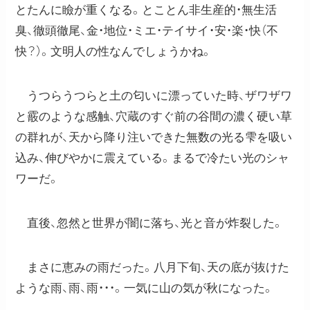
とたんに瞼が重くなる。とことん非生産的・無生活
臭、徹頭徹尾、金・地位・ミエ・テイサイ・安・楽・快（不
快？）。文明人の性なんでしょうかね。
うつらうつらと土の匂いに漂っていた時、ザワザワ
と霰のような感触、穴蔵のすぐ前の谷間の濃く硬い草
の群れが、天から降り注いできた無数の光る雫を吸い
込み、伸びやかに震えている。まるで冷たい光のシャ
ワーだ。
直後、忽然と世界が闇に落ち、光と音が炸裂した。
まさに恵みの雨だった。八月下旬、天の底が抜けた
ような雨、雨、雨・・・。一気に山の気が秋になった。