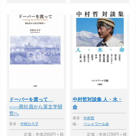
ドーバーを渡って
中村哲対談集 人・水・
――商社員から英文学研
命
究へ
著者：
中村哲
著者：
中村ひろ子
編：
ペシャワール会
定価：本体2500円＋税
定価：本体1700円＋税