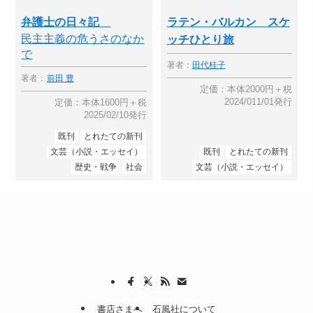
弁護士の日々記
ラテン・バルカン スケ
民主主義の危うさのなか
ッチひとり旅
で
著者：
田代桂子
著者：
前田 豊
定価：本体2000円＋税
2024/011/01発行
定価：本体1600円＋税
2025/02/10発行
既刊
とれたての新刊
文芸（小説・エッセイ）
既刊
とれたての新刊
歴史・戦争
社会
文芸（小説・エッセイ）
書店さまへ
石風社について