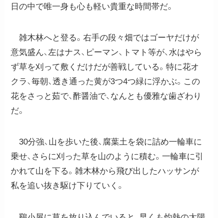
日の中で唯一身も心も軽い貴重な時間帯だ。
雑木林へと登る。右手の段々畑ではゴーヤだけが
意気盛ん、左はナス、ピーマン、トマト等が、水はやら
ず草を刈って敷くだけだが善戦している。特に花オ
クラ、毎朝、透き通った黄が3つ4つ緑に浮かぶ。この
花をさっと茹で、酢醤油で、なんとも優雅な歯ざわり
だ。
30分強、山を歩いた後、腐葉土を袋に詰め一輪車に
乗せ、さらに刈った草を山のように積む。一輪車に引
かれて山を下る。雑木林から飛び出したハッサンが
私を追い抜き駆け下りていく。
鷄小屋に草を放り込んでいると、早くも灼熱の太陽