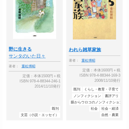
野に生きる
われら雑草家族
サンタのいた日々
著者：
重松博昭
著者：
重松博昭
定価：本体1600円＋税
ISBN 978-4-88344-169-3
定価：本体1500円＋税
2008/11/10発行
ISBN 978-4-88344-246-1
2014/11/10発行
既刊
くらし・教育・子育て
ノンフィクション
書評アリ
眼からウロコのノンフィクション
既刊
社会
社会・経済
文芸（小説・エッセイ）
自然・農業