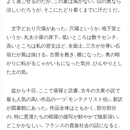
よく過ごせるのだが、この夏は風がない。山の奥なら
涼しいだろうが、そこにたどり着くまでに汗だくだ。
文字どおり穴場があった。穴蔵というか、地下室と
いうか、丸太小屋の床下。低いところは数十センチ、
高いところは私の背丈ほど、全面土、三方が分厚い石
垣だが風は抜ける。古畳を敷き、横になった。奥の暗
がりに転がるじゃがいもになった気分、ひんやりとし
た土の気。
盆から十日、ここで昼寝と読書、古今の大衆小説で
最も人気の高い作品の一つ「モンテクリスト伯」、新訳
が図書館にあった。作品全体はともかく、部分部分
の、特に悪漢たちの暗躍の描写が鮮やかで陰影深い。
どこかかなしい。フランスの貴族社会の話になると、