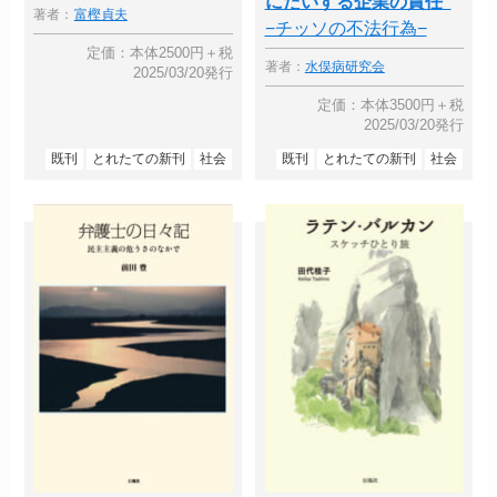
にたいする企業の責任
著者：
富樫貞夫
−チッソの不法行為−
定価：本体2500円＋税
著者：
水俣病研究会
2025/03/20発行
定価：本体3500円＋税
2025/03/20発行
既刊
とれたての新刊
社会
既刊
とれたての新刊
社会