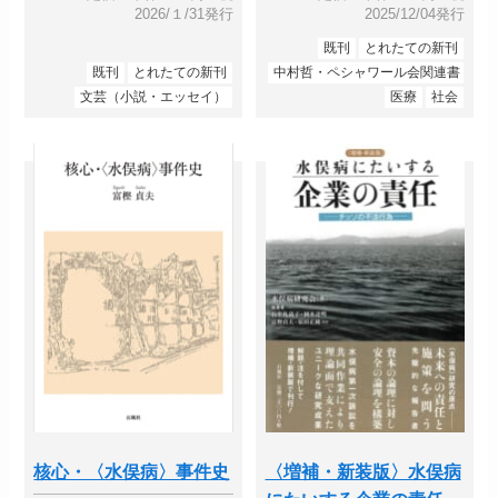
2026/１/31発行
2025/12/04発行
既刊
とれたての新刊
既刊
とれたての新刊
中村哲・ペシャワール会関連書
文芸（小説・エッセイ）
医療
社会
核心・〈水俣病〉事件史
〈増補・新装版〉水俣病