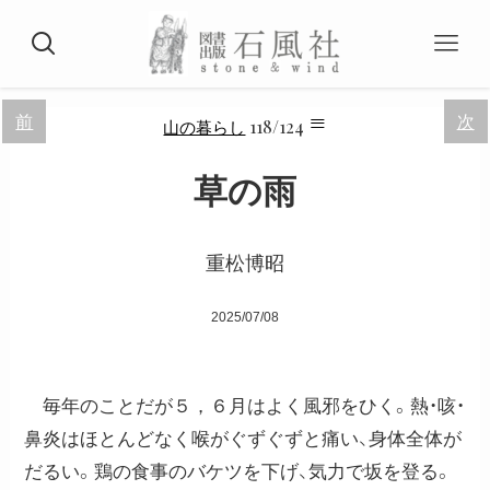
≡
前
次
118/124
山の暮らし
草の雨
重松博昭
2025/07/08
毎年のことだが５，６月はよく風邪をひく。熱・咳・
鼻炎はほとんどなく喉がぐずぐずと痛い、身体全体が
だるい。鶏の食事のバケツを下げ、気力で坂を登る。