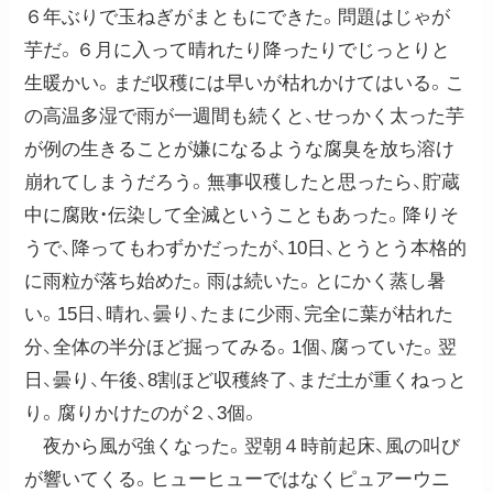
６年ぶりで玉ねぎがまともにできた。問題はじゃが
芋だ。６月に入って晴れたり降ったりでじっとりと
生暖かい。まだ収穫には早いが枯れかけてはいる。こ
の高温多湿で雨が一週間も続くと、せっかく太った芋
が例の生きることが嫌になるような腐臭を放ち溶け
崩れてしまうだろう。無事収穫したと思ったら、貯蔵
中に腐敗・伝染して全滅ということもあった。降りそ
うで、降ってもわずかだったが、10日、とうとう本格的
に雨粒が落ち始めた。雨は続いた。とにかく蒸し暑
い。15日、晴れ、曇り、たまに少雨、完全に葉が枯れた
分、全体の半分ほど掘ってみる。1個、腐っていた。翌
日、曇り、午後、8割ほど収穫終了、まだ土が重くねっと
り。腐りかけたのが２、3個。
夜から風が強くなった。翌朝４時前起床、風の叫び
が響いてくる。ヒューヒューではなくピュアーウニ