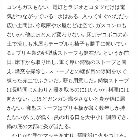
コンもガスもない。電灯とラジオとコタツだけは電
気がつながっている。水はある。入ってすぐのだだっ
広い土間は、冷蔵庫や水屋などは空で、ガスコンロも
ないが、他はほとんど変わりない。床はデコボコの赤
土で流しも水屋もテーブルも椅子も勝手に傾いてい
る。ブリキ製の卵型薪ストーブも健在だ。というか前
日、床下から取り出し、重く厚い鋳物のストーブと替
え、煙突を掃除し、ストーブとの継ぎ目の隙間を水で
練った赤土でふさいだ。薪も用意した。鋳物ストーブ
は長時間じんわりと暖を取るのにはいいが、料理には
向かない。よほどガンガン燃やさないと炎が鍋に届
かない。卵型ストーブはブリキ板が薄く数年しか持
たないが、丈が低く、炎の出る口を大中小に調節でき、
鍋の底の大部に炎が当たる。
かじかむ手でマッチをすり、新聞紙に火をつける。