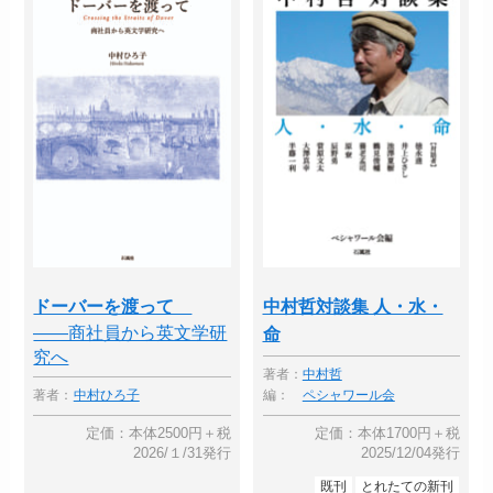
ドーバーを渡って
中村哲対談集 人・水・
――商社員から英文学研
命
究へ
著者：
中村哲
著者：
中村ひろ子
編：
ペシャワール会
定価：本体2500円＋税
定価：本体1700円＋税
2026/１/31発行
2025/12/04発行
既刊
とれたての新刊