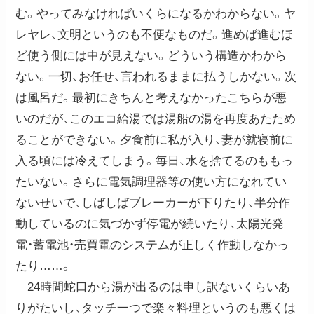
む。やってみなければいくらになるかわからない。ヤ
レヤレ、文明というのも不便なものだ。進めば進むほ
ど使う側には中が見えない。どういう構造かわから
ない。一切、お任せ、言われるままに払うしかない。次
は風呂だ。最初にきちんと考えなかったこちらが悪
いのだが、このエコ給湯では湯船の湯を再度あたため
ることができない。夕食前に私が入り、妻が就寝前に
入る頃には冷えてしまう。毎日、水を捨てるのももっ
たいない。さらに電気調理器等の使い方になれてい
ないせいで、しばしばブレーカーが下りたり、半分作
動しているのに気づかず停電が続いたり、太陽光発
電・蓄電池・売買電のシステムが正しく作動しなかっ
たり……。
24時間蛇口から湯が出るのは申し訳ないくらいあ
りがたいし、タッチ一つで楽々料理というのも悪くは