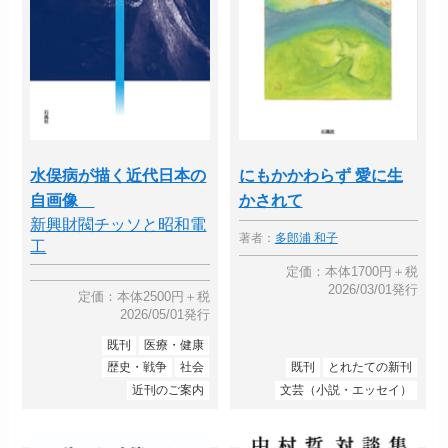
水俣病が描く近代日本の
にもかかわらず 愛に生
自画像
かされて
新興財閥チッソと昭和電
著者：
多郎浦 和子
工
定価：本体1700円＋税
2026/03/01発行
定価：本体2500円＋税
2026/05/01発行
既刊
医療・健康
歴史・戦争
社会
既刊
とれたての新刊
近刊のご案内
文芸（小説・エッセイ）