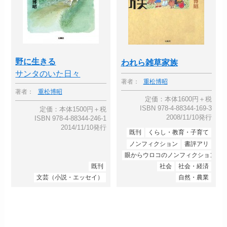
野に生きる
われら雑草家族
サンタのいた日々
著者：
重松博昭
著者：
重松博昭
定価：本体1600円＋税
ISBN 978-4-88344-169-3
定価：本体1500円＋税
2008/11/10発行
ISBN 978-4-88344-246-1
2014/11/10発行
既刊
くらし・教育・子育て
ノンフィクション
書評アリ
眼からウロコのノンフィクション
既刊
社会
社会・経済
文芸（小説・エッセイ）
自然・農業