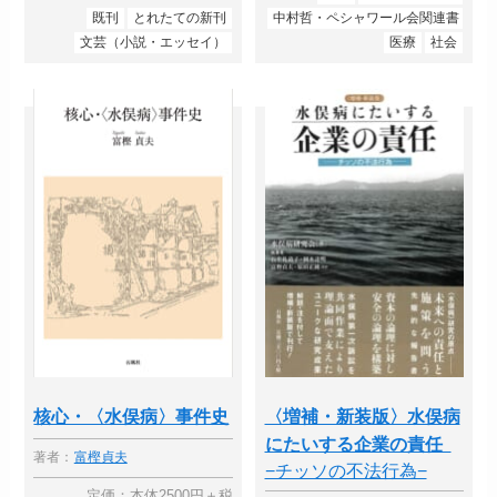
既刊
とれたての新刊
中村哲・ペシャワール会関連書
文芸（小説・エッセイ）
医療
社会
核心・〈水俣病〉事件史
〈増補・新装版〉水俣病
にたいする企業の責任
著者：
富樫貞夫
−チッソの不法行為−
定価：本体2500円＋税