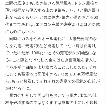
土間の底冷えも、吹き抜ける隙間風も、トタン屋根と
薄い板壁から侵入する山の冷気も、せっせと動き回り
芯からぬくもり、汗と共に体力・気力が湧きおこる60
代までであれば、エアコン完備の密室よりよほど身体
にも心にもいい。
同時にガスをやめオール電化に。太陽光発電の余
りを九電に売電（夜など発電していない時は買電）し
ていたのだが、10年たつとその売電がタダ同然にな
る。この際となけなしの金をはたき蓄電池を購入し、
エネルギー自給をより進めることにしたのだ。それ
にしても蓄電池は高価すぎる。せめて3、40万程度な
ら、もっと普及してそれぞれの家庭での電気の自給が
進むだろうに。
電力会社そして国は何をおいても風力、太陽光（山
林を破壊するのではなくまずは屋根の上に）、小規模