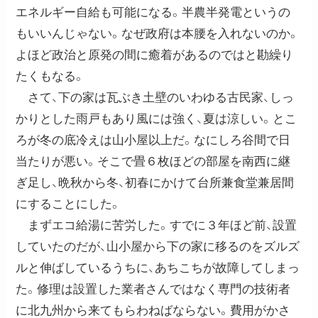
エネルギー自給も可能になる。半農半発電というの
もいいんじゃない。なぜ政府は本腰を入れないのか。
よほど政治と原発の間に癒着があるのではと勘繰り
たくもなる。
さて、下の家は瓦ぶき土壁のいわゆる古民家、しっ
かりとした雨戸もあり風には強く、夏は涼しい。とこ
ろが冬の底冷えは山小屋以上だ。なにしろ谷間で日
当たりが悪い。そこで畳６枚ほどの部屋を南西に継
ぎ足し、晩秋から冬、初春にかけて台所兼食堂兼居間
にすることにした。
まずエコ給湯に苦労した。すでに３年ほど前、設置
していたのだが、山小屋から下の家に移るのをズルズ
ルと伸ばしているうちに、あちこちが故障してしまっ
た。修理は設置した業者さんではなく専門の技術者
に北九州から来てもらわねばならない。費用がかさ