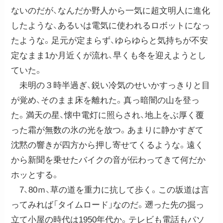
ないのだが、なんだか野人から一気に超文明人に進化
したような、あるいは電気に使われるロボットになっ
たような。足元が定まらず、ゆらゆらと気持ちが不安
定なまま1か月近くが流れ、早くも冬を迎えようとし
ていた。
未明の３時半過ぎ、鋭い冷気のせいかすっきりと目
が覚め、そのまま床を離れた。真っ暗闇の山を登っ
た。満天の星、懐中電灯に照らされ、地上をぶ厚く覆
った霜が無数の氷の光を放つ。あまりに静かすぎて
沈黙の響きが四方から押し寄せてくるような。遠く
から新聞を乗せたバイクの音が伝わってきて何だか
ホッとする。
7、80ｍ、草の道を重力に抗して歩く。この坂道は言
ってみれば「タイムロード」なのだ。遡った先の掘っ
立て小屋の時代は1950年代か。テレビも電話もパソ