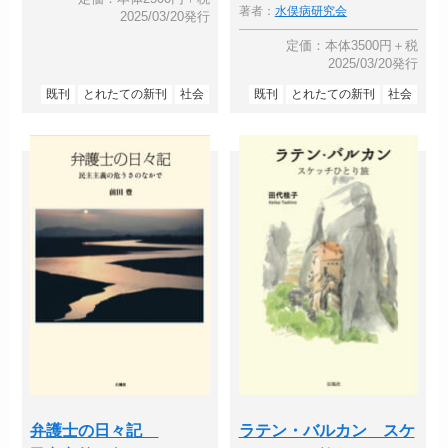
著者：
水俣病研究会
2025/03/20発行
定価：本体3500円＋税
2025/03/20発行
既刊
とれたての新刊
社会
既刊
とれたての新刊
社会
弁護士の日々記
ラテン・バルカン スケ