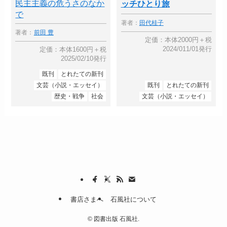
民主主義の危うさのなか
ッチひとり旅
で
著者：
田代桂子
著者：
前田 豊
定価：本体2000円＋税
2024/011/01発行
定価：本体1600円＋税
2025/02/10発行
既刊
とれたての新刊
文芸（小説・エッセイ）
既刊
とれたての新刊
歴史・戦争
社会
文芸（小説・エッセイ）
書店さまへ
石風社について
©
図書出版 石風社.