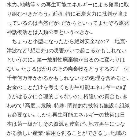
水力、地熱等々の再生可能エネルギーによる発電に取
り組むべきだろう。近頃、特に石炭火力に批判が強ま
っているのは当然だが、だからといってまたぞろ原発
神話復活とは人類の業というべきか。
ちょっと小型になったから絶対安全なの？ 地震・
津波など「想定外」の災害がいつ起こるかもしれない
というのに。第一放射性廃棄物が出るのに変わりは
ない。たまるばかりのその廃棄物をどうするの？ 何
千年何万年かかるかもしれないその処理を含めると、
お金のことだけを考えても再生可能エネルギーのほ
うがはるかに合理的じゃないの。桁違いの資金も、き
わめて「高度」、危険、特殊、閉鎖的な技術も施設も組織
も必要ない。しかも再生可能エネルギーの技術は日
本は第一級だしその資源も豊富だ。地方再生につな
がる新しい産業・雇用を創ることができるし、地域の