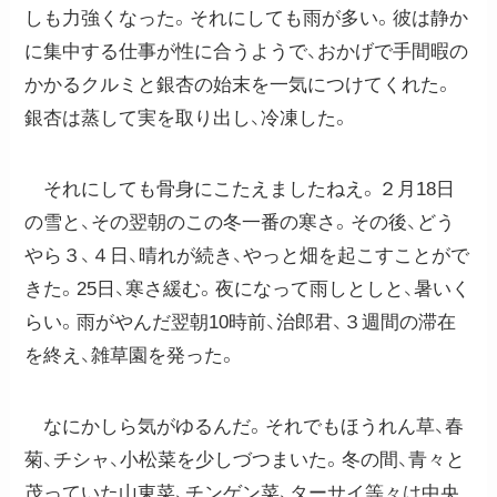
しも力強くなった。それにしても雨が多い。彼は静か
に集中する仕事が性に合うようで、おかげで手間暇の
かかるクルミと銀杏の始末を一気につけてくれた。
銀杏は蒸して実を取り出し、冷凍した。
それにしても骨身にこたえましたねえ。２月18日
の雪と、その翌朝のこの冬一番の寒さ。その後、どう
やら３、４日、晴れが続き、やっと畑を起こすことがで
きた。25日、寒さ緩む。夜になって雨しとしと、暑いく
らい。雨がやんだ翌朝10時前、治郎君、３週間の滞在
を終え、雑草園を発った。
なにかしら気がゆるんだ。それでもほうれん草、春
菊、チシャ、小松菜を少しづつまいた。冬の間、青々と
茂っていた山東菜、チンゲン菜、ターサイ等々は中央