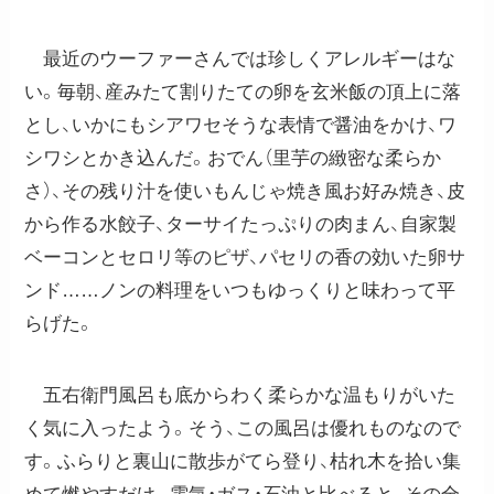
最近のウーファーさんでは珍しくアレルギーはな
い。毎朝、産みたて割りたての卵を玄米飯の頂上に落
とし、いかにもシアワセそうな表情で醤油をかけ、ワ
シワシとかき込んだ。おでん（里芋の緻密な柔らか
さ）、その残り汁を使いもんじゃ焼き風お好み焼き、皮
から作る水餃子、ターサイたっぷりの肉まん、自家製
ベーコンとセロリ等のピザ、パセリの香の効いた卵サ
ンド……ノンの料理をいつもゆっくりと味わって平
らげた。
五右衛門風呂も底からわく柔らかな温もりがいた
く気に入ったよう。そう、この風呂は優れものなので
す。ふらりと裏山に散歩がてら登り、枯れ木を拾い集