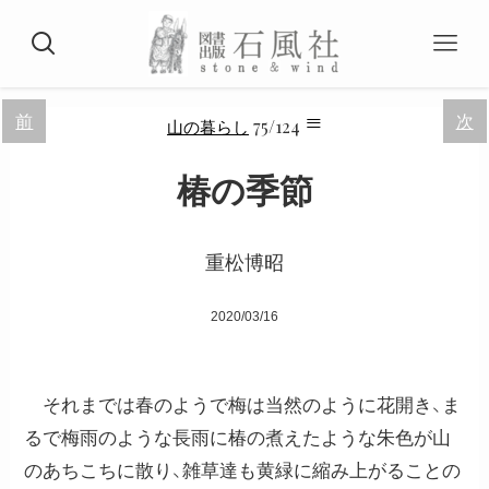
≡
前
次
75/124
山の暮らし
椿の季節
重松博昭
2020/03/16
それまでは春のようで梅は当然のように花開き、ま
るで梅雨のような長雨に椿の煮えたような朱色が山
のあちこちに散り、雑草達も黄緑に縮み上がることの