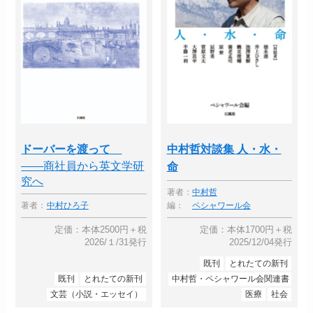
ドーバーを渡って
中村哲対談集 人・水・
――商社員から英文学研
命
究へ
著者：
中村哲
著者：
中村ひろ子
編：
ペシャワール会
定価：本体2500円＋税
定価：本体1700円＋税
2026/１/31発行
2025/12/04発行
既刊
とれたての新刊
既刊
とれたての新刊
中村哲・ペシャワール会関連書
文芸（小説・エッセイ）
医療
社会