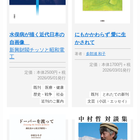
水俣病が描く近代日本の
にもかかわらず 愛に生
自画像
かされて
新興財閥チッソと昭和電
著者：
多郎浦 和子
工
定価：本体1700円＋税
2026/03/01発行
定価：本体2500円＋税
2026/05/01発行
既刊
医療・健康
歴史・戦争
社会
既刊
とれたての新刊
近刊のご案内
文芸（小説・エッセイ）