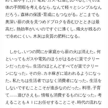
めて燃やすだけ。電気・ガス・石油と比べると、その全
体の手間暇を考えるなら、なんて軽々とシンプルなん
だろう。森林の保護・育成にもつながる。どこまでも
奥深い薪の炎を見つめドブロクを呑むひとときは最
高だ。熱効率がいいのですぐに沸くし、熾火が残るの
で冷めにくい。木灰は良質の肥料になる。
しかし、いつの間にか家庭から薪の火は消えた。何
といってもガスや電気のほうがはるかに楽でクリー
ンだったから。生活のほとんどすべてが楽でクリー
ンになった。その分、カネ稼ぎに追われるようになっ
た。私たちは生活者ではなく消費者になった。生活を
しないですむことこそが進歩なのだった。料理、子育
て……遊びさえも。情報も消費するものになった。考
えることもＡＩにお任せすることこそ、時代の流れな