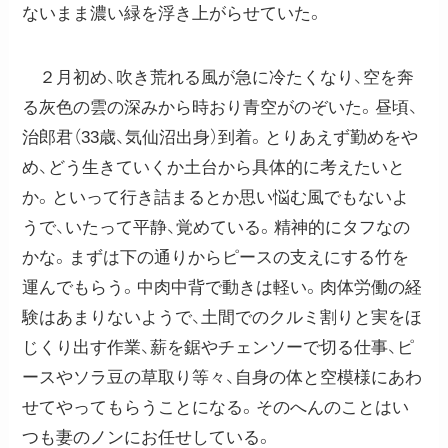
ないまま濃い緑を浮き上がらせていた。
２月初め、吹き荒れる風が急に冷たくなり、空を奔
る灰色の雲の深みから時おり青空がのぞいた。昼頃、
治郎君（33歳、気仙沼出身）到着。とりあえず勤めをや
め、どう生きていくか土台から具体的に考えたいと
か。といって行き詰まるとか思い悩む風でもないよ
うで、いたって平静、覚めている。精神的にタフなの
かな。まずは下の通りからピースの支えにする竹を
運んでもらう。中肉中背で動きは軽い。肉体労働の経
験はあまりないようで、土間でのクルミ割りと実をほ
じくり出す作業、薪を鋸やチェンソーで切る仕事、ピ
ースやソラ豆の草取り等々、自身の体と空模様にあわ
せてやってもらうことになる。そのへんのことはい
つも妻のノンにお任せしている。