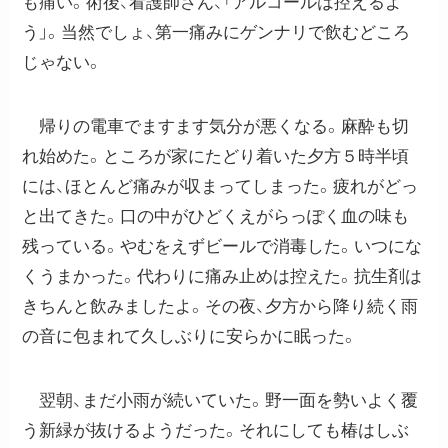
も痛い。術後、看護師さん、「アルコールは控えるよ
う」。当然でしょ、第一痛みにゲンナリで飲むどころ
じゃない。
帰りの電車でますます気分が悪くなる。麻酔も切
れ始めた。ところが家にたどり着いた夕方５時半頃
には、ほとんど痛みが収まってしまった。疲れがどっ
と出てきた。口の中がひどくえがらっぽく血の味も
残っている。やむをえずビールで消毒した。いつにな
くうまかった。代わりに痛み止めは控えた。抗生剤は
きちんと飲みましたよ。その夜、夕方から降り続く雨
の音に包まれて久しぶりに安らかに眠った。
翌朝、まだ小雨が続いていた。野一面を勢いよく覆
う新緑が抜けるようだった。それにしても椿はしぶ