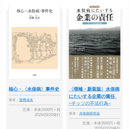
核心・〈水俣病〉事件史
〈増補・新装版〉水俣病
にたいする企業の責任
著者：
富樫貞夫
−チッソの不法行為−
定価：本体2500円＋税
著者：
水俣病研究会
2025/03/20発行
定価：本体3500円＋税
2025/03/20発行