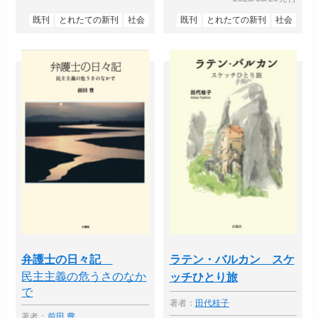
既刊
とれたての新刊
社会
既刊
とれたての新刊
社会
弁護士の日々記
ラテン・バルカン スケ
民主主義の危うさのなか
ッチひとり旅
で
著者：
田代桂子
著者：
前田 豊