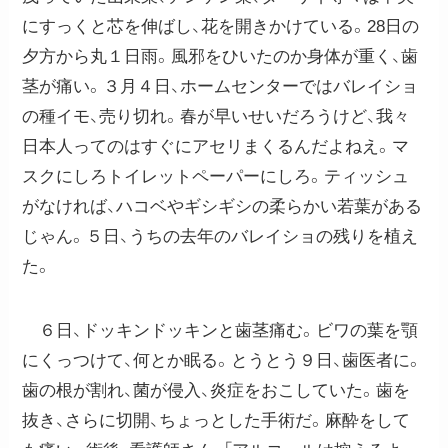
にすっくと芯を伸ばし、花を開きかけている。28日の
夕方から丸１日雨。風邪をひいたのか身体が重く、歯
茎が痛い。３月４日、ホームセンターではバレイショ
の種イモ、売り切れ。春が早いせいだろうけど、我々
日本人ってのはすぐにアセリまくるんだよねえ。マ
スクにしろトイレットペーパーにしろ。ティッシュ
がなければ、ハコベやギシギシの柔らかい若葉がある
じゃん。５日、うちの去年のバレイショの残りを植え
た。
６日、ドッキンドッキンと歯茎痛む。ビワの葉を顎
にくっつけて、何とか眠る。とうとう９日、歯医者に。
歯の根が割れ、菌が侵入、炎症をおこしていた。歯を
抜き、さらに切開、ちょっとした手術だ。麻酔をして