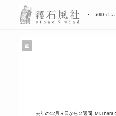
石風社につ
前
去年の12月８日から２週間、Mr.Tha