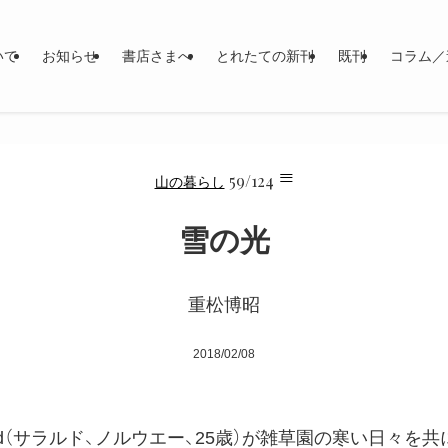
いて
お知らせ
書店さまへ
とれたての新刊
既刊
コラム／
≡
59/124
山の暮らし
雪の光
重松博昭
2018/02/08
rald（サラルド、ノルウエー、25歳）が雑草園の寒い日々