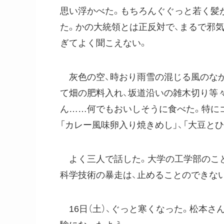
思い浮かべた。もちろんぐぐっと若く髪
た。かの大統領とは正反対で、まるで邪
ぎてよく聞こえない。
灰色の空、時おり雨雪の混じる風のなか
て畑の肥料入れ、坂道沿いの雑木切り等々
ん……何でもおいしそうに食べた。特に
「カレー風味卵入り焼きめし」、「大豆と
よく三人で話した。大学の工学部のこと
科学技術の暴走は、止めることのできな
16日（土）、ぐっと寒くなった。松本