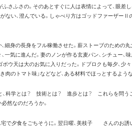
がふさふさの。そのあとすぐに人は表情によって、眼差
気がない、澄んでいる。しゃべり方はゴッドファーザーⅡ
、細身の長身をフル稼働させた。薪ストーブのための丸
、一気に進んだ。妻のノンが作る玄麦パン、シチュー、味
ゴボウ天は大のお気に入りだった。ドブロクも毎夕、少々
ひき肉のトマト味」などなど、ある材料でほっとするよう
、科学とは？ 技術とは？ 進歩とは？ これらを問う
い必然なのだろうか。
さん宅で夕食をごちそうに。翌日曜、美枝子 さんのお誘