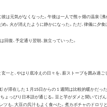
彼は元気がなくなった。午後は一人で熊ヶ畑の温泉（沸か
だめ。火が消えたように静かになった。ただ、律儀に夕食
は回復、予定通り翌朝、旅立っていった。
玄一と、やはり底冷えの日々を、薪ストーブを囲み過ご
カ、19歳）が滞在した１月15日からの１週間は比較的暖かだ
。ちょっぴり日本語が通じる。豆と芋がダメと聞いてげん
レツも、大豆の呉汁もよく食べた。煮カボチャのドロリと