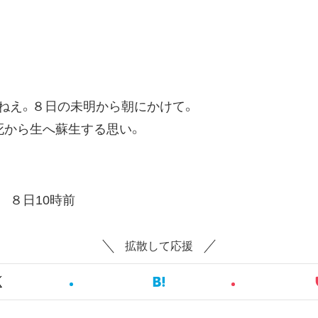
。８日の未明から朝にかけて。
ら生へ蘇生する思い。
。
時前
拡散して応援