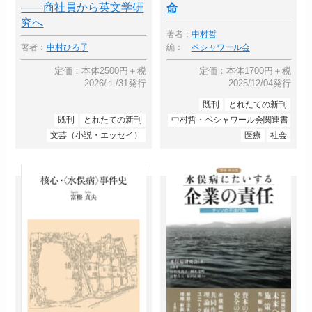
――商社員から英文学研
命
究へ
著者：
中村哲
著者：
中村ひろ子
編：
ペシャワール会
定価：本体2500円＋税
定価：本体1700円＋税
2026/１/31発行
2025/12/04発行
既刊
とれたての新刊
既刊
とれたての新刊
中村哲・ペシャワール会関連書
文芸（小説・エッセイ）
医療
社会