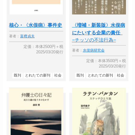
核心・〈水俣病〉事件史
〈増補・新装版〉水俣病
にたいする企業の責任
著者：
富樫貞夫
−チッソの不法行為−
定価：本体2500円＋税
著者：
水俣病研究会
2025/03/20発行
定価：本体3500円＋税
2025/03/20発行
既刊
とれたての新刊
社会
既刊
とれたての新刊
社会