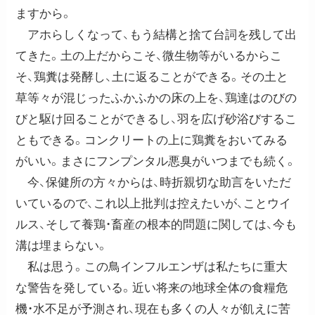
ますから。
アホらしくなって、もう結構と捨て台詞を残して出
てきた。土の上だからこそ、微生物等がいるからこ
そ、鶏糞は発酵し、土に返ることができる。その土と
草等々が混じったふかふかの床の上を、鶏達はのびの
びと駆け回ることができるし、羽を広げ砂浴びするこ
ともできる。コンクリートの上に鶏糞をおいてみる
がいい。まさにフンプンタル悪臭がいつまでも続く。
今、保健所の方々からは、時折親切な助言をいただ
いているので、これ以上批判は控えたいが、ことウイ
ルス、そして養鶏・畜産の根本的問題に関しては、今も
溝は埋まらない。
私は思う。この鳥インフルエンザは私たちに重大
な警告を発している。近い将来の地球全体の食糧危
機・水不足が予測され、現在も多くの人々が飢えに苦