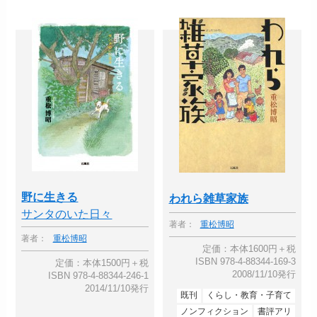
野に生きる
われら雑草家族
サンタのいた日々
著者：
重松博昭
著者：
重松博昭
定価：本体1600円＋税
ISBN 978-4-88344-169-3
定価：本体1500円＋税
2008/11/10発行
ISBN 978-4-88344-246-1
2014/11/10発行
既刊
くらし・教育・子育て
ノンフィクション
書評アリ