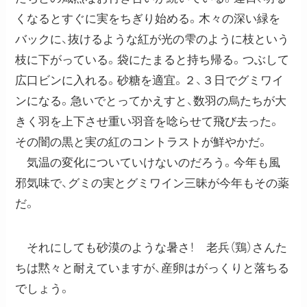
くなるとすぐに実をちぎり始める。木々の深い緑を
バックに、抜けるような紅が光の雫のように枝という
枝に下がっている。袋にたまると持ち帰る。つぶして
広口ビンに入れる。砂糖を適宜。２、３日でグミワイ
ンになる。急いでとってかえすと、数羽の烏たちが大
きく羽を上下させ重い羽音を唸らせて飛び去った。
その闇の黒と実の紅のコントラストが鮮やかだ。
気温の変化についていけないのだろう。今年も風
邪気味で、グミの実とグミワイン三昧が今年もその薬
だ。
それにしても砂漠のような暑さ！ 老兵（鶏）さんた
ちは黙々と耐えていますが、産卵はがっくりと落ちる
でしょう。