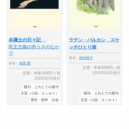
弁護士の日々記
ラテン・バルカン スケ
民主主義の危うさのなか
ッチひとり旅
で
著者：
田代桂子
著者：
前田 豊
定価：本体2000円＋税
2024/011/01発行
定価：本体1600円＋税
2025/02/10発行
既刊
とれたての新刊
文芸（小説・エッセイ）
既刊
とれたての新刊
歴史・戦争
社会
文芸（小説・エッセイ）