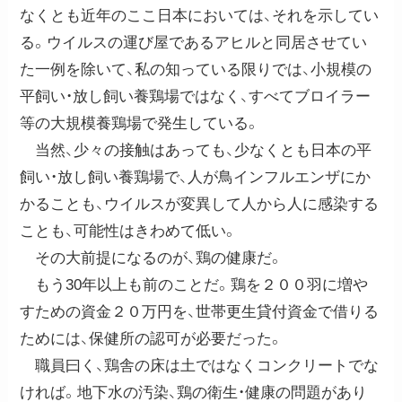
なくとも近年のここ日本においては、それを示してい
る。ウイルスの運び屋であるアヒルと同居させてい
た一例を除いて、私の知っている限りでは、小規模の
平飼い・放し飼い養鶏場ではなく、すべてブロイラー
等の大規模養鶏場で発生している。
当然、少々の接触はあっても、少なくとも日本の平
飼い・放し飼い養鶏場で、人が鳥インフルエンザにか
かることも、ウイルスが変異して人から人に感染する
ことも、可能性はきわめて低い。
その大前提になるのが、鶏の健康だ。
もう30年以上も前のことだ。鶏を２００羽に増や
すための資金２０万円を、世帯更生貸付資金で借りる
ためには、保健所の認可が必要だった。
職員曰く、鶏舎の床は土ではなくコンクリートでな
ければ。地下水の汚染、鶏の衛生・健康の問題があり