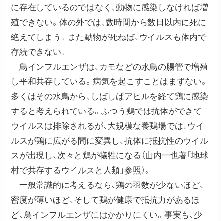
に存在しているのではなく、動物に感染しなければ増
殖できない。体の外では、数時間から数日以内に死に
絶えてしまう。また動物が死ねば、ウイルスも体内で
存続できない。
鳥インフルエンザは、カモなどの水鳥の腸管で増殖
し平和共存している。病気を起こすことはまずない。
多くはその水鳥から、しばしばアヒルを経て鶏に感染
すると考えられている。ふつう鶏では抗体ができて
ウイルスは排除されるが、大規模な養鶏場では、ウイ
ルスが鶏に広がる間に変異し、抗体に抵抗性のウイル
スが出現し、次々と鶏が犠牲になる（山内一也著「地球
村で共存するウイルスと人類」参照）。
一般常識的に考えるなら、鶏の羽数が少ないほど、
密度が薄いほど、そして鶏が健康で抵抗力があるほ
ど、鳥インフルエンザにはかかりにくい。事実も、少