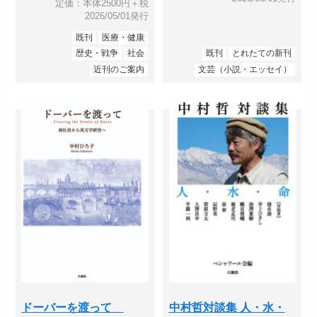
定価：本体2500円＋税
2026/05/01発行
既刊
医療・健康
歴史・戦争
社会
既刊
とれたての新刊
近刊のご案内
文芸（小説・エッセイ）
ドーバーを渡って
中村哲対談集 人・水・