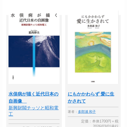
水俣病が描く近代日本の
にもかかわらず 愛に生
自画像
かされて
新興財閥チッソと昭和電
著者：
多郎浦 和子
工
定価：本体1700円＋税
2026/03/01発行