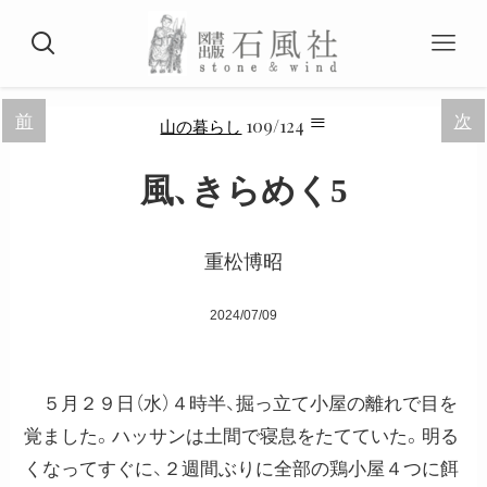
≡
前
次
109/124
山の暮らし
風、きらめく5
重松博昭
2024/07/09
５月２９日（水）４時半、掘っ立て小屋の離れで目を
覚ました。ハッサンは土間で寝息をたてていた。明る
くなってすぐに、２週間ぶりに全部の鶏小屋４つに餌