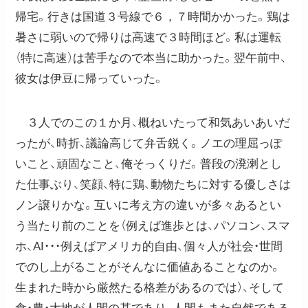
帰宅。行きは国道３号線で６，７時間かかった。鶏は
暑さに弱いので帰りは高速で３時間ほど。私は運転
（特に高速）は苦手なので本当に助かった。翌午前中、
彼女は伊豆に帰っていった。
３人でのこの１か月、概ねいたって和気あいあいだ
ったが、時折、議論高じて弁舌鋭く。ノエの理屈っぽ
いこと、頑固なこと、俺そっくりだ。普段の溌溂とし
た仕事ぶり、笑顔、特に鶏、動物たちに対する優しさは
ノン譲りかな。互いに考え方の違いが多々あるとい
う当たり前のことを（例えば進歩とは、パソコン、スマ
ホ、AI・・・例えばアメリカ的自由、個々人が社会・世間
でのし上がることがそんなに価値あることなのか。
生まれた時から厳然たる格差があるのでは）、そして