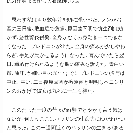
抗力が弱まるからと看護師さん。
思わず私は４０数年前を頭に浮かべた。ノンがお
産の三日後、敗血症で危篤、原因菌不明で抗生剤は効
かず、急性腎炎併発、全身がむくみ身動き一つできな
くなった。プレドニンが出た。全身の痛みが少しやわ
らぎ、手足が動かせるようになった。喜んでいたら翌
日、締め付けられるような胸の痛みを訴えた。青白い
顔、油汗、か細い目の光・・・すぐにプレドニンの投与は
中止。幸い、二日後原因菌が溶連菌と判明しペニシリ
ンのおかげで彼女は九死に一生を得た。
このたった一度の昔々の経験でとやかく言う気は
ないが、何よりここはハッサンの生命力にゆだねたい
と思った。この一週間近くのハッサンの生きる（ある