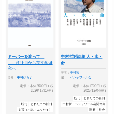
ドーバーを渡って
中村哲対談集 人・水・
――商社員から英文学研
命
究へ
著者：
中村哲
著者：
中村ひろ子
編：
ペシャワール会
定価：本体2500円＋税
定価：本体1700円＋税
2026/１/31発行
2025/12/04発行
既刊
とれたての新刊
既刊
とれたての新刊
中村哲・ペシャワール会関連書
文芸（小説・エッセイ）
医療
社会