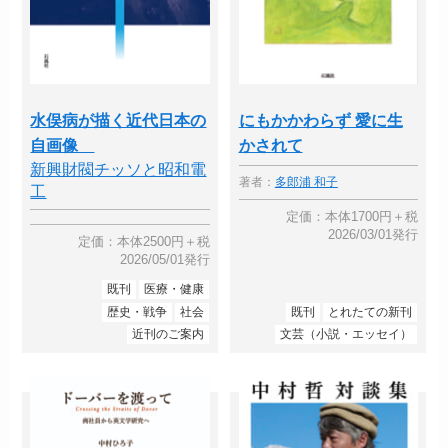
水俣病が描く近代日本の
にもかかわらず 愛に生
自画像
かされて
新興財閥チッソと昭和電
著者：
多郎浦 和子
工
定価：本体1700円＋税
2026/03/01発行
定価：本体2500円＋税
2026/05/01発行
既刊
医療・健康
歴史・戦争
社会
既刊
とれたての新刊
近刊のご案内
文芸（小説・エッセイ）