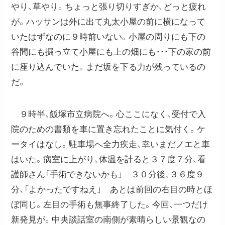
やり、草やり。ちょっと張り切りすぎか、どっと疲れ
が。ハッサンは外に出て丸太小屋の前に横になって
いたはずなのに９時前いない。小屋の周りにも下の
谷間にも掘っ立て小屋にも上の畑にも・・・下の家の前
に座り込んでいた。まだ坂を下る力が残っているの
だ。
９時半、飯塚市立病院へ。心ここになく、受付で入
院のための書類を車に置き忘れたことに気付く。ケ
ータイはなし。駐車場へ全力疾走、幸いまだノエと車
はいた。病室に上がり、体温を計ると３７度７分、看
護師さん「手術できないかも」 ３０分後、３６度９
分、「よかったですねえ」 あとは前回の右目の時とほ
ぼ同じ。左目の手術も無事終了した。今回、一つだけ
新発見が。中央談話室の南側が素晴らしい景観なの