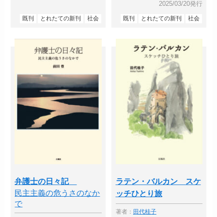
2025/03/20発行
既刊
とれたての新刊
社会
既刊
とれたての新刊
社会
弁護士の日々記
ラテン・バルカン スケ
民主主義の危うさのなか
ッチひとり旅
で
著者：
田代桂子