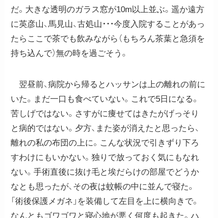
だ。大きな透明のガラス窓が10m以上並ぶ。遥か遠方
に英彦山、馬見山、古処山・・・今度入院することがあっ
たらここで茶でも飲みながら（もちろん茶葉と急須を
持ち込んで）無の時を過ごそう。
翌昼前、病院から帰るとハッサンは上の離れの前に
いた。まだ一口も食べていない。これで5日になる。
苦しげではない。さすがに痩せてはきたがげっそり
と病的ではない。夕方、また姿が消えたと思ったら、
離れの私の布団の上に。こんな状況で引きずり下ろ
すわけにもいかない。独りで放っておく気にもなれ
ない。手術直後に抜け毛と埃だらけの部屋でどうか
なとも思ったが、その夜は蚊帳の中に並んで寝た。
「術後保護メガネ」を装備して左目を上に横向きで。
なんともゴワゴワと寝心地が悪く何度も起きた。ハ