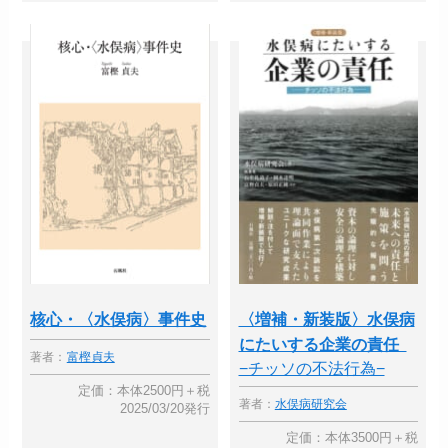
核心・〈水俣病〉事件史
〈増補・新装版〉水俣病
にたいする企業の責任
著者：
富樫貞夫
−チッソの不法行為−
定価：本体2500円＋税
著者：
水俣病研究会
2025/03/20発行
定価：本体3500円＋税