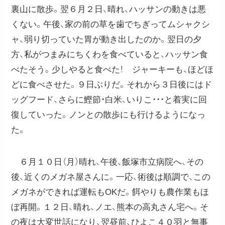
裏山に散歩。翌６月２日、晴れ、ハッサンの動きは悪
くない。午後、家の前の草を歯でちぎってムシャクシ
ャ、弱り切っていた胃が動き出したのか。翌日の夕
方、私がつまみにちくわを食べていると、ハッサン食
べたそう。少しやると食べた！ ジャーキーも、ほどほ
どに食べさせた。９日ぶりだ。それから３日後にはド
ッグフード、さらに鰹節・白米、いりこ・・・と着実に回
復していった。ノンとの散歩にも行けるようになっ
た。
６月１０日（月）晴れ、午後、飯塚市立病院へ、その
後、近くのメガネ屋さんに。一応、術後は順調で、この
メガネができれば運転もОKだ。餌やりも農作業もほ
ぼ再開。１２日、晴れ、ノエ、熊本の高丸さん宅へ。そ
の夜は大変世話になり、翌昼前、ひよこ４０羽と無事