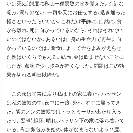
いは死ぬ）態度に私は一種畏敬の念を覚えた。余計な
淀み、濁りのない、一切を天にお任せする、透き通った
軽さといったらいいか。これだけ平静に、自然に、食
から離れ、死に向かっているのなら、それはそれでい
いのではないか。あるいは自身の生命力で再生に向
かっているのでは。断食によって命をよみがえらせ
た例はいくらでもある。結局、薬は飲ませないことに
したが、点滴で少し歩みが軽くなった。問題はこの効
果が切れる明日以降だ。
この夜は平常に戻り私は下の家に寝た。ハッサン
は私の蚊帳の中、夜中に一度、外へ、すぐに帰ってき
た。隣のノンの蚊帳ではトラとミーサが出たり入っ
たり。翌5時起床、晴れ、ハッサン下の家に落ち着いて
いる。私は卵包みを始め、体がなまらないよう２度、