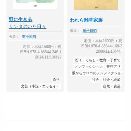
野に生きる
われら雑草家族
サンタのいた日々
著者：
重松博昭
著者：
重松博昭
定価：本体1600円＋税
ISBN 978-4-88344-169-3
定価：本体1500円＋税
2008/11/10発行
ISBN 978-4-88344-246-1
2014/11/10発行
既刊
くらし・教育・子育て
ノンフィクション
書評アリ
眼からウロコのノンフィクション
既刊
社会
社会・経済
文芸（小説・エッセイ）
自然・農業