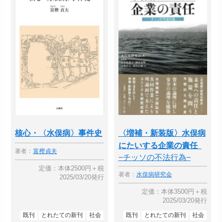
核心・〈水俣病〉事件史
〈増補・新装版〉水俣病
にたいする企業の責任
著者：
富樫貞夫
−チッソの不法行為−
定価：本体2500円＋税
著者：
水俣病研究会
2025/03/20発行
定価：本体3500円＋税
2025/03/20発行
既刊
とれたての新刊
社会
既刊
とれたての新刊
社会