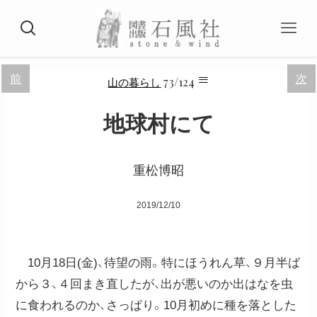
≡
前
次
73/124
山の暮らし
地球村にて
重松博昭
2019/12/10
10月18日(金)、待望の雨。特にほうれん草、９月半ば
から３、４回まき直したが、出が悪いのか出はなを虫
に食われるのか、さっぱり。10月初めに種を落とした