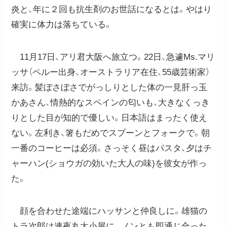
炎と、年に２回も抗生剤のお世話になるとは。やはり
確実に体力は落ちている。
11月17日、アリ君大阪へ旅立つ。22日、急遽Ms.マリ
ッサ（ペルー出身、オーストラリア在住、55歳芸術家）
来訪。髪ぼさぼさでがっしりとした体の一見肝っ玉
かあさん、情熱的なスペインの匂いも、大きなくっき
りとした目が知的で優しい。日本語はまったく使え
ない。左利き、箸もだめでスプーンとフォークで。朝
一番のコーヒーは必須。さっそく昼はパスタ、夕はチ
ャーハン(ショウガの効いた大人の味)を彼女が作っ
た。
顔を合わせた途端にハッサンと仲良しに。雄猫の
トラ次郎は連夜丸太小屋に。ノンとも即通じ合った