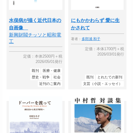
水俣病が描く近代日本の
にもかかわらず 愛に生
自画像
かされて
新興財閥チッソと昭和電
著者：
多郎浦 和子
工
定価：本体1700円＋税
2026/03/01発行
定価：本体2500円＋税
2026/05/01発行
既刊
医療・健康
歴史・戦争
社会
既刊
とれたての新刊
近刊のご案内
文芸（小説・エッセイ）