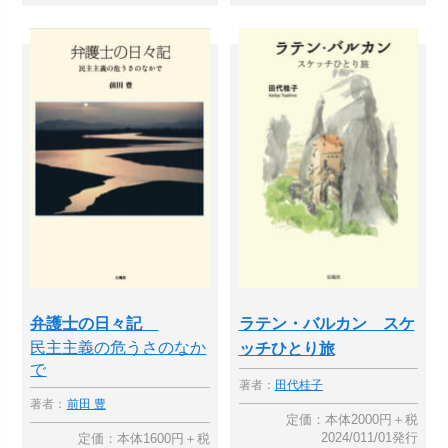
弁護士の日々記
ラテン・バルカン スケ
民主主義の危うさのなか
ッチひとり旅
で
著者：
田代桂子
著者：
前田 豊
定価：本体2000円＋税
2024/011/01発行
定価：本体1600円＋税