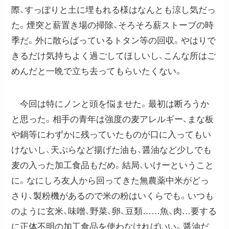
際、すっぽりと土に埋もれる様はなんとも涼し気だっ
た。煙突と薪置き場の掃除、そろそろ薪ストーブの時
季だ。外に散らばっているトタン等の回収。やはりで
きるだけ気持ちよく過ごしてほしいし、こんな所はご
めんだと一晩で立ち去ってもらいたくない。
今回は特にノンと頭を悩ませた。最初は断ろうか
と思った。相手の青年は強度の麦アレルギー、まな板
や鍋等にわずかに残っていたものが口に入ってもい
けないし、天ぷらなど揚げた油も、醤油など少しでも
麦の入った加工食品もだめ。結局、いけーということ
に。なにしろ友人から回ってきた無農薬中米がどっ
さり、製粉機があるので米の粉はいくらでも。いつも
のように玄米、味噌、野菜、卵、豆類……魚、肉…要する
に正体不明の加工食品を使わなければいい。醤油だ