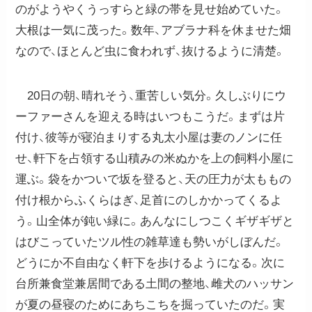
のがようやくうっすらと緑の帯を見せ始めていた。
大根は一気に茂った。数年、アブラナ科を休ませた畑
なので、ほとんど虫に食われず、抜けるように清楚。
20日の朝、晴れそう、重苦しい気分。久しぶりにウ
ーファーさんを迎える時はいつもこうだ。まずは片
付け、彼等が寝泊まりする丸太小屋は妻のノンに任
せ、軒下を占領する山積みの米ぬかを上の飼料小屋に
運ぶ。袋をかついで坂を登ると、天の圧力が太ももの
付け根からふくらはぎ、足首にのしかかってくるよ
う。山全体が鈍い緑に。あんなにしつこくギザギザと
はびこっていたツル性の雑草達も勢いがしぼんだ。
どうにか不自由なく軒下を歩けるようになる。次に
台所兼食堂兼居間である土間の整地、雌犬のハッサン
が夏の昼寝のためにあちこちを掘っていたのだ。実