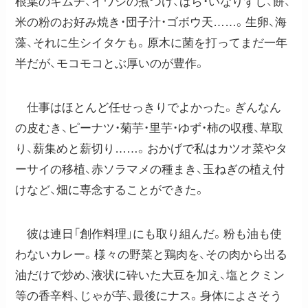
根葉のキムチ、イワシの煮つけ、ばら・いなりずし、餅、
米の粉のお好み焼き・団子汁・ゴボウ天……。生卵、海
藻、それに生シイタケも。原木に菌を打ってまだ一年
半だが、モコモコとぶ厚いのが豊作。
仕事はほとんど任せっきりでよかった。ぎんなん
の皮むき、ピーナツ・菊芋・里芋・ゆず・柿の収穫、草取
り、薪集めと薪切り……。おかげで私はカツオ菜やタ
ーサイの移植、赤ソラマメの種まき、玉ねぎの植え付
けなど、畑に専念することができた。
彼は連日「創作料理」にも取り組んだ。粉も油も使
わないカレー。様々の野菜と鶏肉を、その肉から出る
油だけで炒め、液状に砕いた大豆を加え、塩とクミン
等の香辛料、じゃが芋、最後にナス。身体によさそう