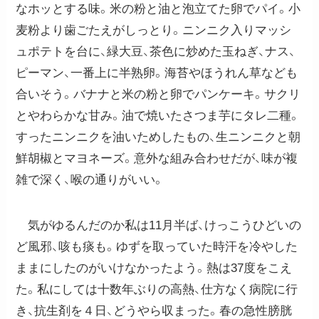
なホッとする味。米の粉と油と泡立てた卵でパイ。小
麦粉より歯ごたえがしっとり。ニンニク入りマッシ
ュポテトを台に、緑大豆、茶色に炒めた玉ねぎ、ナス、
ピーマン、一番上に半熟卵。海苔やほうれん草なども
合いそう。バナナと米の粉と卵でパンケーキ。サクリ
とやわらかな甘み。油で焼いたさつま芋にタレ二種。
すったニンニクを油いためしたもの、生ニンニクと朝
鮮胡椒とマヨネーズ。意外な組み合わせだが、味が複
雑で深く、喉の通りがいい。
気がゆるんだのか私は11月半ば、けっこうひどいの
ど風邪、咳も痰も。ゆずを取っていた時汗を冷やした
ままにしたのがいけなかったよう。熱は37度をこえ
た。私にしては十数年ぶりの高熱、仕方なく病院に行
き、抗生剤を４日、どうやら収まった。春の急性膀胱