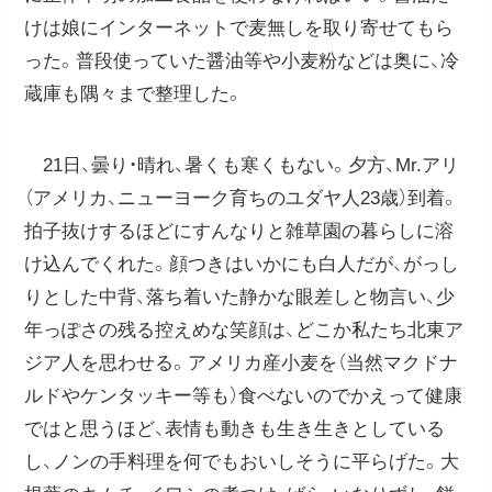
けは娘にインターネットで麦無しを取り寄せてもら
った。普段使っていた醤油等や小麦粉などは奥に、冷
蔵庫も隅々まで整理した。
21日、曇り・晴れ、暑くも寒くもない。夕方、Mr.アリ
（アメリカ、ニューヨーク育ちのユダヤ人23歳）到着。
拍子抜けするほどにすんなりと雑草園の暮らしに溶
け込んでくれた。顔つきはいかにも白人だが、がっし
りとした中背、落ち着いた静かな眼差しと物言い、少
年っぽさの残る控えめな笑顔は、どこか私たち北東ア
ジア人を思わせる。アメリカ産小麦を（当然マクドナ
ルドやケンタッキー等も）食べないのでかえって健康
ではと思うほど、表情も動きも生き生きとしている
し、ノンの手料理を何でもおいしそうに平らげた。大