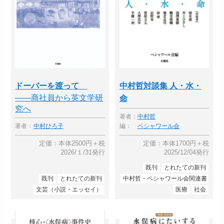
ドーバーを渡って
中村哲対談集 人・水・
――商社員から英文学研
命
究へ
著者：
中村哲
著者：
中村ひろ子
編：
ペシャワール会
定価：本体2500円＋税
定価：本体1700円＋税
2026/１/31発行
2025/12/04発行
既刊
とれたての新刊
既刊
とれたての新刊
中村哲・ペシャワール会関連書
文芸（小説・エッセイ）
医療
社会